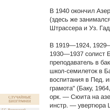
В 1940 окончил Азер
(здесь же занимался
Штрассера и Уз. Гад
В 1919—1924, 1929—1
1930—1937 солист Б
преподаватель в бак
школ-семилеток в Б
воспитания в Пед. и
грамота" (Баку, 1964,
орк. — Сюита на азер
Случайные
биографии
инстр. — увертюра 
Г.С. Волконский