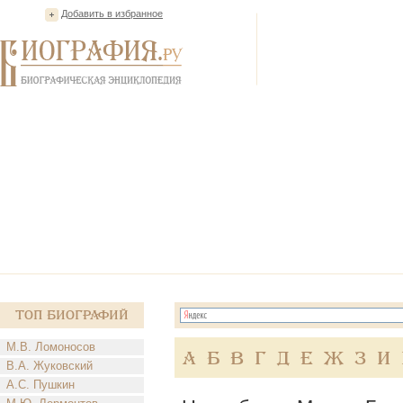
Добавить в избранное
Топ Биографий
М.В. Ломоносов
А
Б
В
Г
Д
Е
Ж
З
И
В.А. Жуковский
А.С. Пушкин