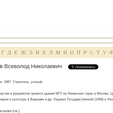
Г
Д
Е
Ж
З
И
К
Л
М
Н
О
П
Р
С
Т
У
в Всеволод Николаевич
м. 1987. Строитель, ученый.
астие в разработке проекта здания МГУ на Ленинских горах в Москве, Ц
 науки и культуры в Варшаве и др. Лауреат Государственной (1949) и Лен
сонова (см.).