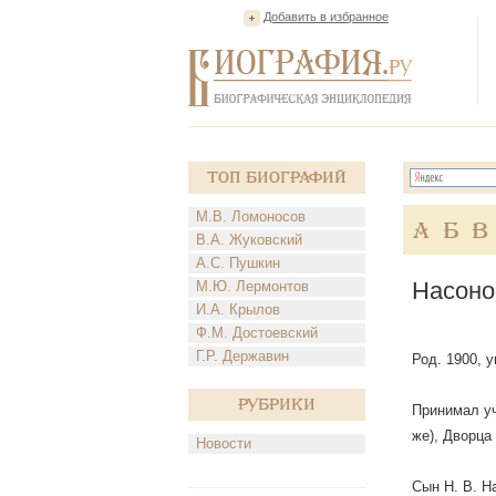
Добавить в избранное
Топ Биографий
М.В. Ломоносов
А
Б
В
В.А. Жуковский
А.С. Пушкин
Насоно
М.Ю. Лермонтов
И.А. Крылов
Ф.М. Достоевский
Г.Р. Державин
Род. 1900, у
Рубрики
Принимал уч
же), Дворца
Новости
Сын Н. В. На