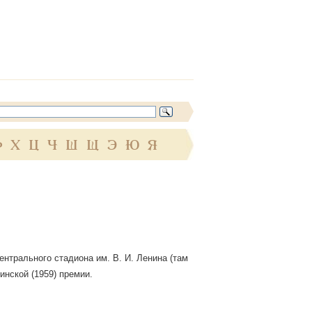
Ф
Х
Ц
Ч
Ш
Щ
Э
Ю
Я
ентрального стадиона им. В. И. Ленина (там
инской (1959) премии.