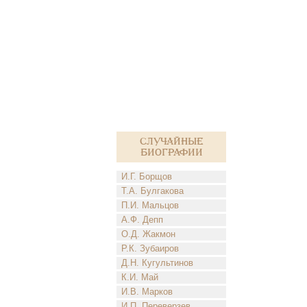
Случайные
биографии
И.Г. Борщов
Т.А. Булгакова
П.И. Мальцов
А.Ф. Депп
О.Д. Жакмон
Р.К. Зубаиров
Д.Н. Кугультинов
К.И. Май
И.В. Марков
И.П. Переверзев