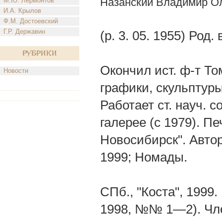
Назанский Владимир О
М.Ю. Лермонтов
И.А. Крылов
Ф.М. Достоевский
Г.Р. Державин
(р. 3. 05. 1955) Род
Рубрики
Окончил ист. ф-т То
Новости
графики, скульптуры
Работает ст. науч. 
галерее (с 1979). Пе
Новосибирск". Автор
1999; Номады.
СПб., "Коста", 1999
1998, №№ 1—2). Чле