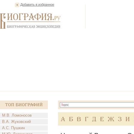
Добавить в избранное
Топ Биографий
М.В. Ломоносов
А
Б
В
Г
Д
Е
Ж
З
И
В.А. Жуковский
А.С. Пушкин