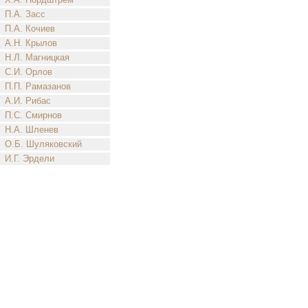
П.А. Засс
П.А. Кочиев
А.Н. Крылов
Н.Л. Магницкая
С.И. Орлов
П.П. Рамазанов
А.И. Рибас
П.С. Смирнов
Н.А. Шленев
О.Б. Шуляковский
И.Г. Эрдели