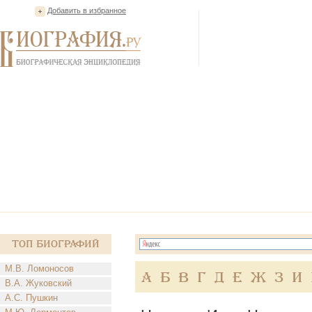
Добавить в избранное
Топ Биографий
М.В. Ломоносов
А
Б
В
Г
Д
Е
Ж
З
И
В.А. Жуковский
А.С. Пушкин