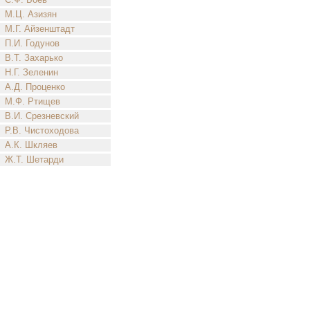
М.Ц. Азизян
М.Г. Айзенштадт
П.И. Годунов
В.Т. Захарько
Н.Г. Зеленин
А.Д. Проценко
М.Ф. Ртищев
В.И. Срезневский
Р.В. Чистоходова
А.К. Шкляев
Ж.Т. Шетарди