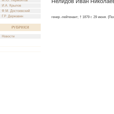
Нелидов Иван Николае
М.Ю. Лермонтов
И.А. Крылов
Ф.М. Достоевский
Г.Р. Державин
генер.-лейтенант; † 1879 г. 29 июня. {По
Рубрики
Новости