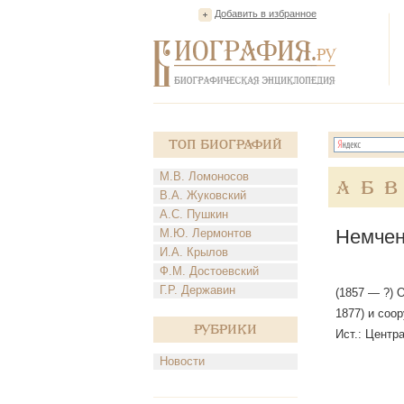
Добавить в избранное
Топ Биографий
М.В. Ломоносов
А
Б
В
В.А. Жуковский
А.С. Пушкин
Немчен
М.Ю. Лермонтов
И.А. Крылов
Ф.М. Достоевский
Г.Р. Державин
(1857 — ?) 
1877) и соо
Рубрики
Ист.: Центра
Новости