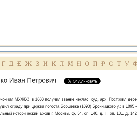
Г
Д
Е
Ж
З
И
К
Л
М
Н
О
П
Р
С
Т
У
ко Иван Петрович
Окончил МУЖВЗ, в 1883 получил звание неклас. худ. арх. Построил дере
рудил ограду при церкви погоста Боршевка (1893) Бронницкого у.; в 1895
льный исторический архив г. Москвы, ф. 54, оп. 148, д. Н; оп. 181, д. 1421;