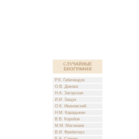
Случайные
биографии
Р.К. Габичвадзе
О.В. Дикова
Н.А. Загорская
И.И. Защук
О.К. Ивановский
Н.М. Карадыкин
В.В. Коробов
М.М. Магомаев
В.И. Фребелиус
Б.А. Стенин