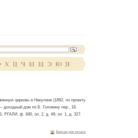
Ф
Х
Ц
Ч
Ш
Щ
Э
Ю
Я
вянную церковь в Никулине (1892, по проекту
 — доходный дом по Б. Головину пер., 16.
 РГАЛИ, ф. 680, оп. 2, д. 49; оп. 1, д. 327.
Версия для печати