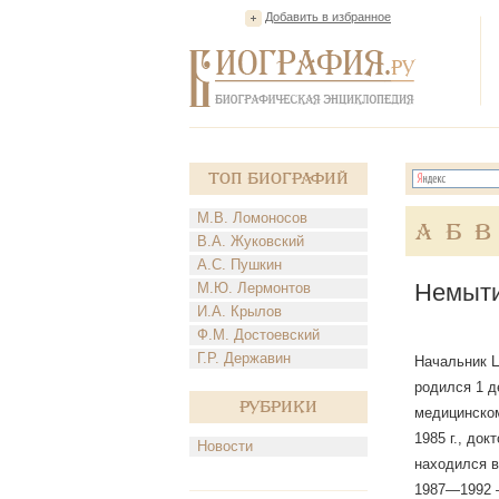
Добавить в избранное
Топ Биографий
М.В. Ломоносов
А
Б
В
В.А. Жуковский
А.С. Пушкин
Немыти
М.Ю. Лермонтов
И.А. Крылов
Ф.М. Достоевский
Г.Р. Державин
Начальник Ц
родился 1 д
Рубрики
медицинском
1985 г., до
Новости
находился в
1987—1992 —