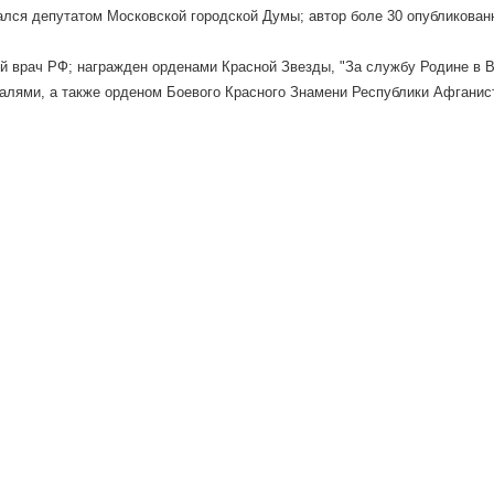
лся депутатом Московской городской Думы; автор боле 30 опубликован
 врач РФ; награжден орденами Красной Звезды, "За службу Родине в В
лями, а также орденом Боевого Красного Знамени Республики Афганист