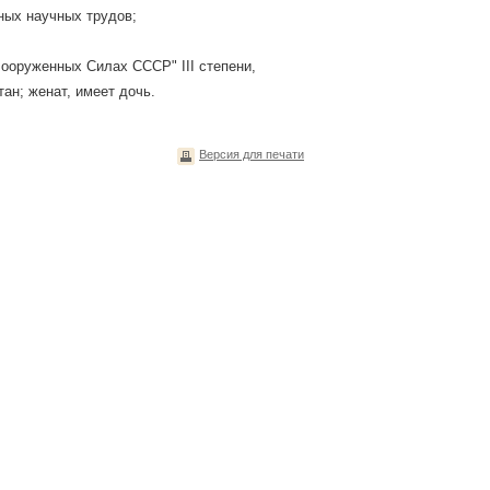
ных научных трудов;
ооруженных Силах СССР" III степени,
ан; женат, имеет дочь.
Версия для печати