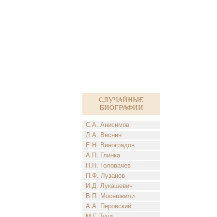
Случайные
биографии
С.А. Анисимов
Л.А. Веснин
Е.Н. Виноградов
А.П. Глинка
Н.Н. Головачев
П.Ф. Лузанов
И.Д. Лукашевич
В.П. Мосешвили
А.А. Перовский
М.Г. Туча