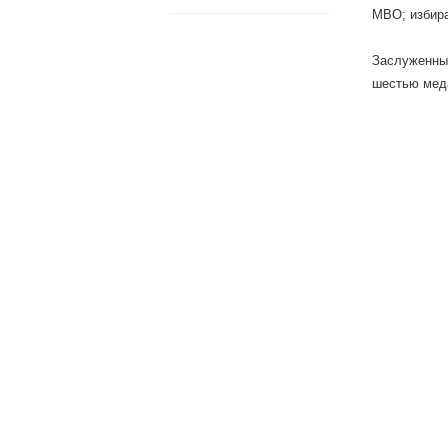
МВО; избира
Заслуженный
шестью меда