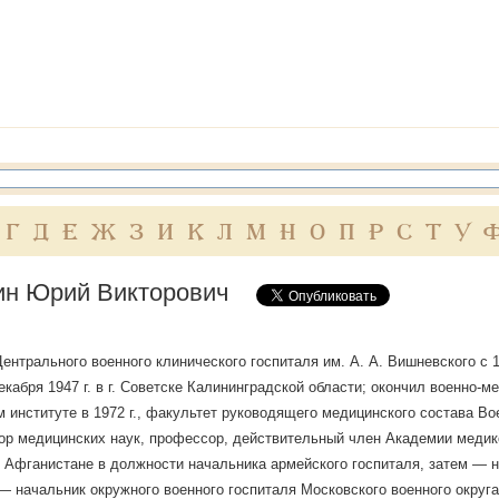
Г
Д
Е
Ж
З
И
К
Л
М
Н
О
П
Р
С
Т
У
н Юрий Викторович
ентрального военного клинического госпиталя им. А. А. Вишневского с 1
екабря 1947 г. в г. Советске Калининградской области; окончил военно-
 институте в 1972 г., факультет руководящего медицинского состава Вое
ктор медицинских наук, профессор, действительный член Академии меди
 Афганистане в должности начальника армейского госпиталя, затем — 
 начальник окружного военного госпиталя Московского военного округ