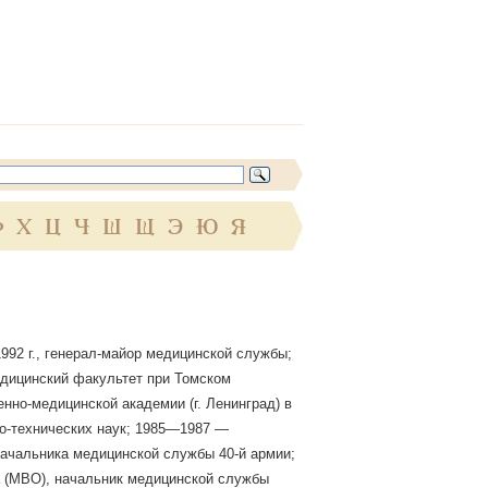
Ф
Х
Ц
Ч
Ш
Щ
Э
Ю
Я
992 г., генерал-майор медицинской службы;
медицинский факультет при Томском
нно-медицинской академии (г. Ленинград) в
ко-технических наук; 1985—1987 —
начальника медицинской службы 40-й армии;
а (МВО), начальник медицинской службы