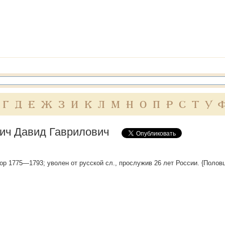
Г
Д
Е
Ж
З
И
К
Л
М
Н
О
П
Р
С
Т
У
ич Давид Гаврилович
ор 1775—1793; уволен от русской сл., прослужив 26 лет России. {Полов