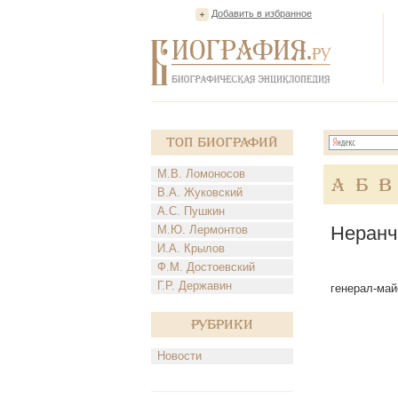
Добавить в избранное
Топ Биографий
М.В. Ломоносов
А
Б
В
В.А. Жуковский
А.С. Пушкин
Неранч
М.Ю. Лермонтов
И.А. Крылов
Ф.М. Достоевский
Г.Р. Державин
генерал-май
Рубрики
Новости