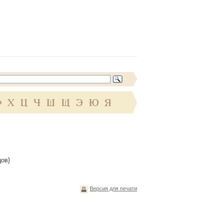
Ф
Х
Ц
Ч
Ш
Щ
Э
Ю
Я
цов}
Версия для печати