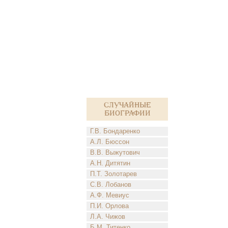
Случайные
биографии
Г.В. Бондаренко
А.Л. Бюссон
В.В. Выжутович
А.Н. Дитятин
П.Т. Золотарев
С.В. Лобанов
А.Ф. Мевиус
П.И. Орлова
Л.А. Чижов
Б.М. Титенко