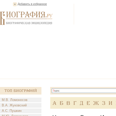
Добавить в избранное
Топ Биографий
М.В. Ломоносов
А
Б
В
Г
Д
Е
Ж
З
И
В.А. Жуковский
А.С. Пушкин