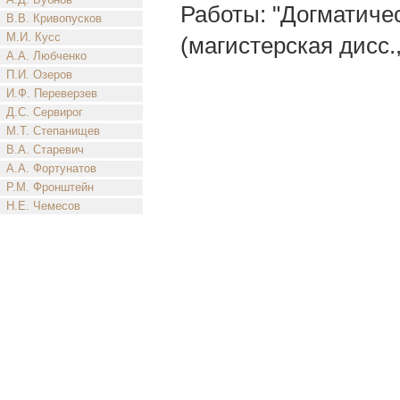
Работы: "Догматичес
В.В. Кривопусков
М.И. Кусс
(магистерская дисс.
А.А. Любченко
П.И. Озеров
И.Ф. Переверзев
Д.С. Сервирог
М.Т. Степанищев
В.А. Старевич
А.А. Фортунатов
Р.М. Фронштейн
Н.Е. Чемесов