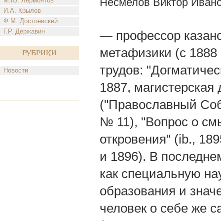
Несмелов Виктор Иван
М.Ю. Лермонтов
И.А. Крылов
Ф.М. Достоевский
Г.Р. Державин
— профессор казанс
метафизики (с 1888 
Рубрики
трудов: "Догматичес
Новости
1887, магистерская 
("Православный Собесе
№ 11), "Вопрос о см
откровения" (ib., 18
и 1896). В последне
как специальную нау
образования и значе
человек о себе же с