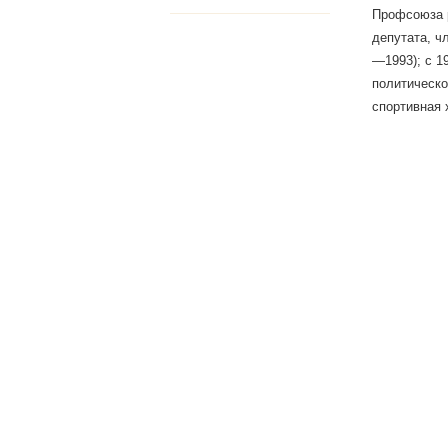
Профсоюза р
депутата, ч
—1993); с 1
политическо
спортивная 