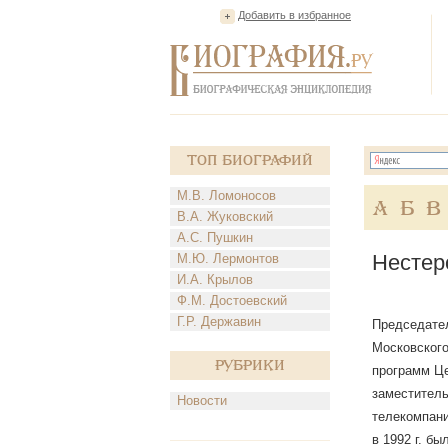
Добавить в избранное
Топ Биографий
М.В. Ломоносов
А
Б
В
В.А. Жуковский
А.С. Пушкин
Нестер
М.Ю. Лермонтов
И.А. Крылов
Ф.М. Достоевский
Г.Р. Державин
Председател
Московского
Рубрики
программ Ц
заместитель
Новости
телекомпани
в 1992 г. б