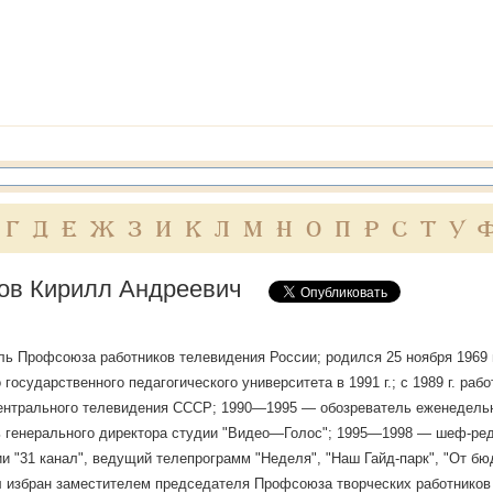
Г
Д
Е
Ж
З
И
К
Л
М
Н
О
П
Р
С
Т
У
ов Кирилл Андреевич
ь Профсоюза работников телевидения России; родился 25 ноября 1969 
 государственного педагогического университета в 1991 г.; с 1989 г. ра
ентрального телевидения СССР; 1990—1995 — обозреватель еженедельн
 генерального директора студии "Видео—Голос"; 1995—1998 — шеф-ред
и "31 канал", ведущий телепрограмм "Неделя", "Наш Гайд-парк", "От бюд
ыл избран заместителем председателя Профсоюза творческих работников