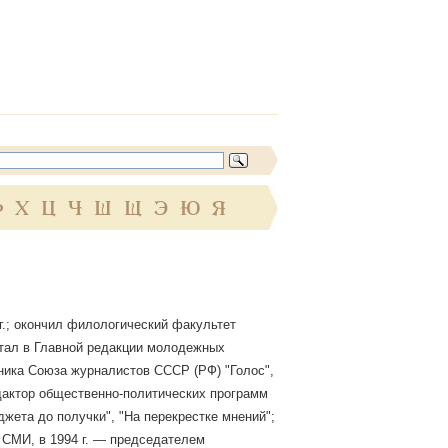
Ф
Х
Ц
Ч
Ш
Щ
Э
Ю
Я
г.; окончил филологический факультет
ботал в Главной редакции молодежных
ика Союза журналистов СССР (РФ) "Голос",
актор общественно-политических программ
жета до получки", "На перекрестке мнений";
 СМИ, в 1994 г. — председателем