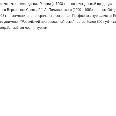
аботников телевидения России (с 1998 г. — освобожденный председат
лена Верховного Совета РФ А. Политковского (1990—1993), членом Общ
998 г. — заместитель генерального секретаря Профсоюза журналистов 
го движения "Российский прогрессивный союз"; автор более 800 публика
ходьба, рыбная ловля, туризм.