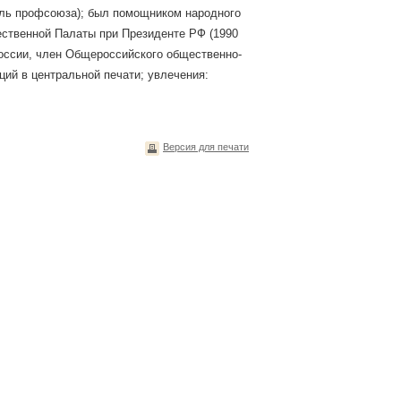
ель профсоюза); был помощником народного
ественной Палаты при Президенте РФ (1990
России, член Общероссийского общественно-
ций в центральной печати; увлечения:
Версия для печати