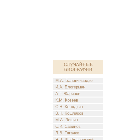
Случайные
биографии
М.А. Баланчивадзе
И.А. Блогерман
А.Г. Жаринов
К.М. Козеев
С.Н. Колядкин
В.Н. Кошляков
М.А. Лашин
С.И. Савинов
Л.В. Тягачев
Я.В. Шафрановский