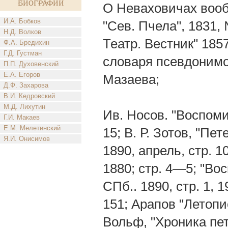
биографии
О Неваховичах вообщ
И.А. Бобков
"Сев. Пчела", 1831,
Н.Д. Волков
Театр. Вестник" 185
Ф.А. Бредихин
Г.Д. Густман
словаря псевдонимов
П.П. Духовенский
Е.А. Егоров
Мазаева;
Д.Ф. Захарова
В.И. Кедровский
М.Д. Лихутин
Ив. Носов. "Воспоми
Г.И. Макаев
Е.М. Мелетинский
15; В. Р. Зотов, "Пе
Я.И. Онисимов
1890, апрель, стр. 1
1880; стр. 4—5; "Во
СПб.. 1890, стр. 1, 
151; Арапов "Летопис
Вольф, "Хроника пет