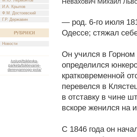
Невахович Михаил Льв
М.Ю. Лермонтов
И.А. Крылов
Ф.М. Достоевский
Г.Р. Державин
— род. 6-го июля 181
Одессе; стяжал себе
Рубрики
Новости
Он учился в Горном к
/uslugi/tsiklevka-
определился юнкеро
parketa/tsiklevanie-
derevyannogo-pola/
кратковременной отс
перевелся в Клястец
в отставку в чине ш
вскоре женился на 
С 1846 года он нач