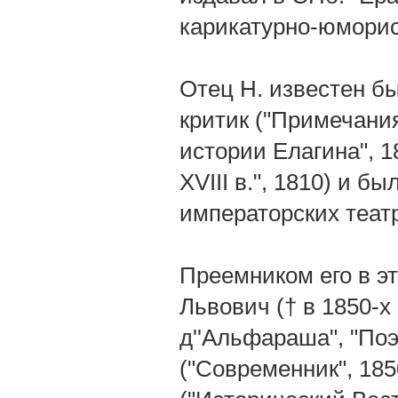
карикатурно-юморис
Отец Н. известен бы
критик ("Примечани
истории Елагина", 1
XVIII в.", 1810) и 
императорских теат
Преемником его в э
Львович († в 1850-х 
д''Альфараша", "Поэ
("Современник", 1850