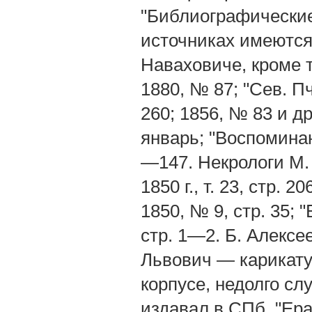
"Библиографические 
источниках имеются 
Наваховиче, кроме т
1880, № 87; "Сев. П
260; 1856, № 83 и др
январь; "Воспоминан
—147. Некрологи M.
1850 г., т. 23, стр.
1850, № 9, стр. 35; "
стр. 1—2. Б. Алекс
Львович — карикату
корпусе, недолго слу
издавал в СПб. "Ера