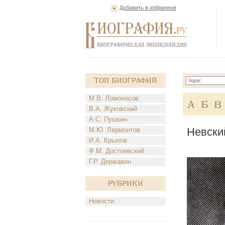
Добавить в избранное
Топ Биографий
М.В. Ломоносов
А
Б
В
В.А. Жуковский
А.С. Пушкин
Невски
М.Ю. Лермонтов
И.А. Крылов
Ф.М. Достоевский
Г.Р. Державин
Рубрики
Новости