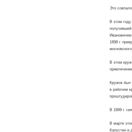
Это совпало
В этом году
получившей 
Ивановичем 
1898 г. пре
московского
В этом круж
привлечение
Кружок был 
в рабочем к
проштудиров
В 1899 г. с
В марте это
Капустин и 