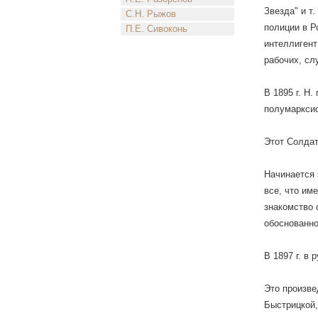
Звезда" и т
С.Н. Рыжов
полиции в Р
П.Е. Сивоконь
интеллигент
рабочих, сл
В 1895 г. Н
полумарксис
Этот Солдат
Начинается 
все, что им
знакомство 
обоснованно
В 1897 г. в
Это произве
Быстрицкой,