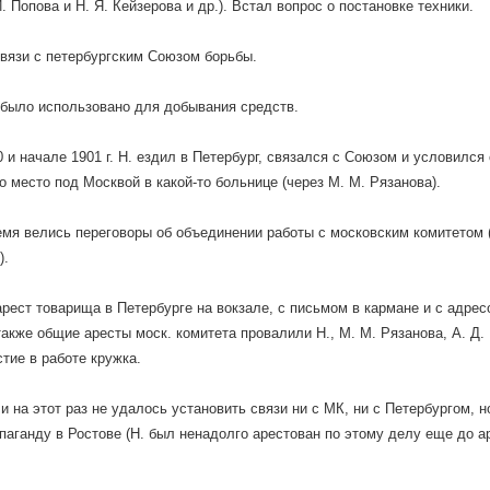
. Попова и Н. Я. Кейзерова и др.). Встал вопрос о постановке техники.
связи с петербургским Союзом борьбы.
. было использовано для добывания средств.
0 и начале 1901 г. Н. ездил в Петербург, связался с Союзом и условился
о место под Москвой в какой-то больнице (через M. M. Рязанова).
емя велись переговоры об объединении работы с московским комитетом (с
).
рест товарища в Петербурге на вокзале, с письмом в кармане и с адрес
также общие аресты моск. комитета провалили H., M. M. Рязанова, А. Д
стие в работе кружка.
 на этот раз не удалось установить связи ни с МК, ни с Петербургом, н
опаганду в Ростове (Н. был ненадолго арестован по этому делу еще до а