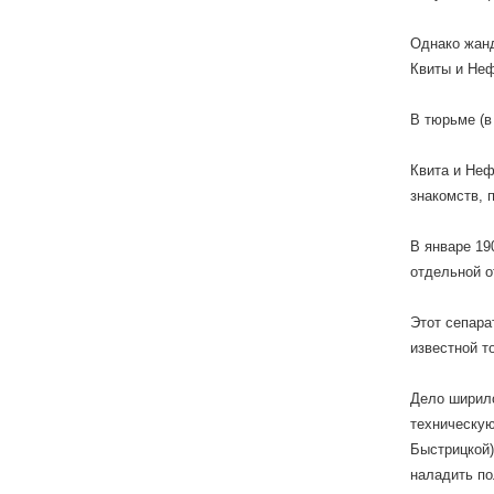
Однако жанд
Квиты и Не
В тюрьме (в
Квита и Неф
знакомств, 
В январе 19
отдельной о
Этот сепара
известной т
Дело ширило
техническую
Быстрицкой)
наладить по