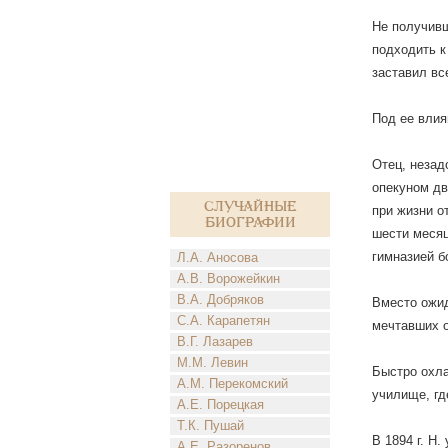
Не получивш
подходить к
заставил вс
Под ее влия
Отец, незад
опекуном дв
Случайные
при жизни о
биографии
шести месяц
гимназией б
Л.А. Аносова
А.В. Ворожейкин
В.А. Добряков
Вместо ожид
С.А. Карапетян
мечтавших о
В.Г. Лазарев
М.М. Левин
Быстро охла
А.М. Перекомский
училище, гд
А.Е. Порецкая
Т.К. Пушай
В 1894 г. Н
А.Е. Разоренов