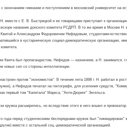
 с окончанием гимназии и поступлением в московский университет на ес
 Н. вместе с Е. В. Быстрицкой и ее товарищами приступает к организаци
вскоре название донского комитета РСДРП. В то же время в Москве Н.
Квитой и Александром Федоровичем Нефедовым, студентами-естественн
вратившийся в кустарническую социал-демократическую организацию, и
 комитета.
ке Квита был пропагандистом, Нефедов — казначеем, а Н. занимался, 
м новых сил со стороны интеллигенции.
настроен против "экономистов". В течение лета 1898 г. Н. работал в рос
ружке), а Нефедов печатал на гектографе, для усиления средств, "Комм
ан первый том "Капитала" Маркса, "Анти-Дюринг" Энгельса.
вязи кружка расширились, но вследствие этого в него вошел и провокатор
го года перед студенческими беспорядками кружок был "ликвидирован" 
другие) вместе с остальной соц.-демократической организацией.