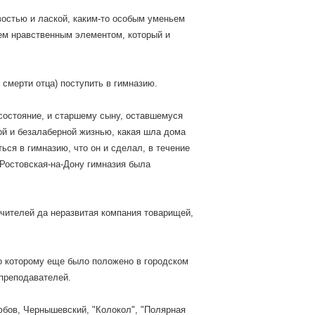
востью и лаской, каким-то особым уменьем
тем нравственным элементом, который и
 смерти отца) поступить в гимназию.
 состояние, и старшему сыну, оставшемуся
ой и безалаберной жизнью, какая шла дома
ься в гимназию, что он и сделал, в течение
 Ростовская-на-Дону гимназия была
чителей да неразвитая компания товарищей,
о которому еще было положено в городском
 преподавателей.
любов, Чернышевский, "Колокол", "Полярная