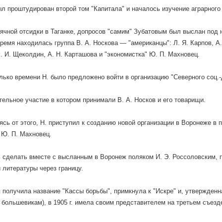
л проштудирован второй том "Капитала" и началось изучение аграрного
ячной отсидки в Таганке, допросов "самим" Зубатовым был выслан под н
время находилась группа В. А. Носкова — "американцы": Л. Я. Карпов, A.
. И. Щеколдин, А. Н. Карташова и "экономистка" Ю. П. Махновец.
лько времени Н. было предложено войти в организацию "Северного соц.-
тельное участие в котором принимали В. А. Носков и его товарищи.
ясь от этого, Н. приступил к созданию новой организации в Воронеже в
 Ю. П. Махновец.
 сделать вместе с высланным в Воронеж поляком И. Э. Россоловским, 
 литературы через границу.
 получила название "Кассы борьбы", примкнула к "Искре" и, утвержденна
 большевикам), в 1905 г. имела своим представителем на третьем съезд