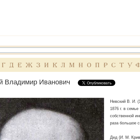
Г
Д
Е
Ж
З
И
К
Л
М
Н
О
П
Р
С
Т
У
й Владимир Иванович
Невский В. И. 
1876 г. в семье
собственной ин
раза большое с
Дед (И. М. Кри