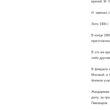
врачей, М. И
Н. завязал 
Лето 1900 г
В конце 190
приготовлен
В это же вр
либо другим
В феврале а
Москвой, а 
близкое уча
Жандармам и
делу, за пр
Пивоваров.