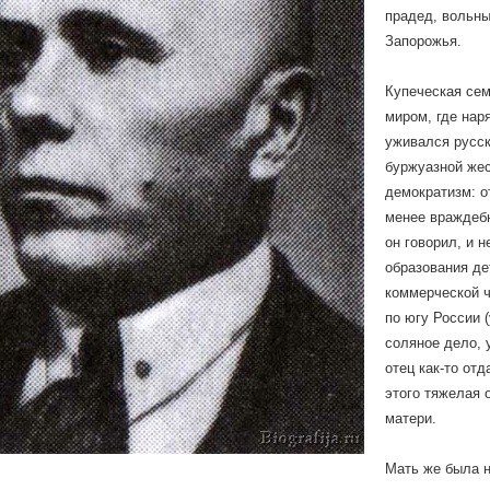
прадед, вольны
Запорожья.
Купеческая сем
миром, где нар
уживался русск
буржуазной же
демократизм: о
менее враждебн
он говорил, и 
образования де
коммерческой ч
по югу России 
соляное дело, 
отец как-то от
этого тяжелая 
матери.
Мать же была 