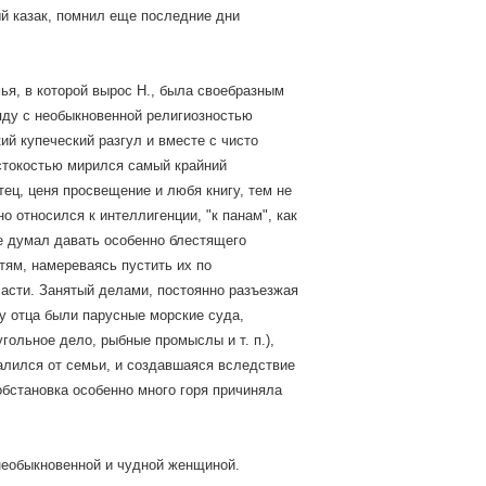
й казак, помнил еще последние дни
ья, в которой вырос Н., была своебразным
яду с необыкновенной религиозностью
ий купеческий разгул и вместе с чисто
стокостью мирился самый крайний
тец, ценя просвещение и любя книгу, тем не
о относился к интеллигенции, "к панам", как
не думал давать особенно блестящего
тям, намереваясь пустить их по
асти. Занятый делами, постоянно разъезжая
(у отца были парусные морские суда,
угольное дело, рыбные промыслы и т. п.),
далился от семьи, и создавшаяся вследствие
обстановка особенно много горя причиняла
необыкновенной и чудной женщиной.