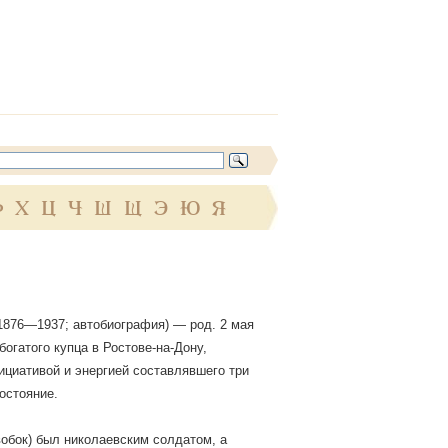
Ф
Х
Ц
Ч
Ш
Щ
Э
Ю
Я
(1876—1937; автобиография) — род. 2 мая
 богатого купца в Ростове-на-Дону,
ициативой и энергией составлявшего три
остояние.
вобок) был николаевским солдатом, а