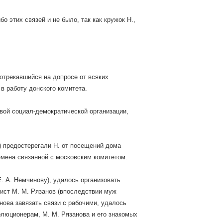
 этих связей и не было, так как кружок Н.,
отрекавшийся на допросе от всяких
 в работу донского комитета.
овой социал-демократической организации,
) предостерегали Н. от посещений дома
емена связанной с московским комитетом.
. А. Немчинову), удалось организовать
нист M. М. Рязанов (впоследствии муж
нова завязать связи с рабочими, удалось
олюционерам, M. M. Рязанова и его знакомых