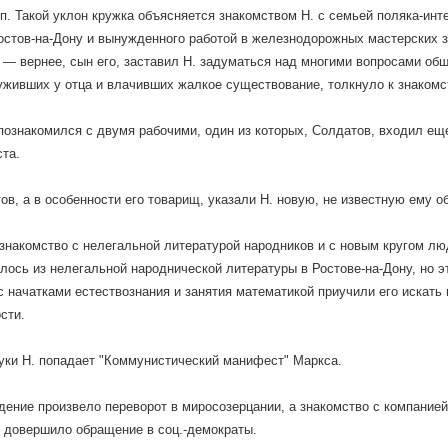
. п. Такой уклон кружка объясняется знакомством Н. с семьей поляка-ин
остов-на-Дону и вынужденного работой в железнодорожных мастерских з
 — вернее, сын его, заставил Н. задуматься над многими вопросами об
уживших у отца и влачивших жалкое существование, толкнуло к знакомс
. познакомился с двумя рабочими, один из которых, Солдатов, входил е
та.
ов, а в особенности его товарищ, указали Н. новую, не известную ему 
знакомство с нелегальной литературой народников и с новым кругом люде
елось из нелегальной народнической литературы в Ростове-на-Дону, но э
с начатками естествознания и занятия математикой приучили его искать 
сти.
 руки Н. попадает "Коммунистический манифест" Маркса.
дение произвело переворот в миросозерцании, а знакомство с компанией 
 довершило обращение в соц.-демократы.