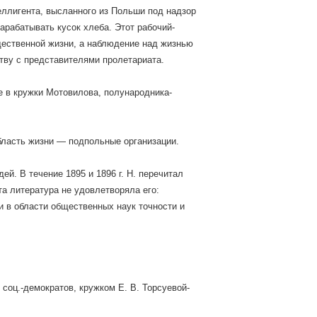
теллигента, высланного из Польши под надзор
арабатывать кусок хлеба. Этот рабочий-
щественной жизни, а наблюдение над жизнью
тву с представителями пролетариата.
ще в кружки Мотовилова, полународника-
область жизни — подпольные организации.
й. В течение 1895 и 1896 г. Н. перечитал
та литература не удовлетворяла его:
и в области общественных наук точности и
соц.-демократов, кружком Е. В. Торсуевой-