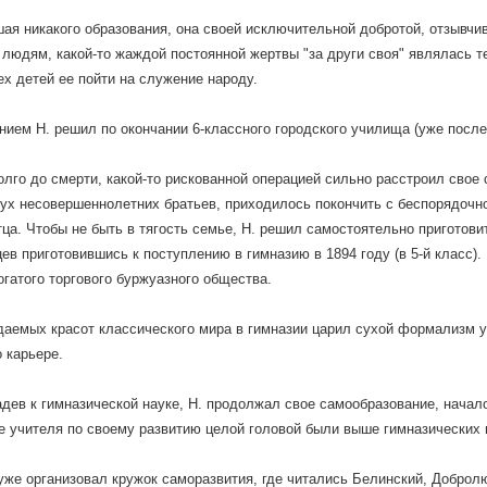
ая никакого образования, она своей исключительной добротой, отзывчи
 людям, какой-то жаждой постоянной жертвы "за други своя" являлась 
ех детей ее пойти на служение народу.
нием Н. решил по окончании 6-классного городского училища (уже после
олго до смерти, какой-то рискованной операцией сильно расстроил свое
ух несовершеннолетних братьев, приходилось покончить с беспорядочн
тца. Чтобы не быть в тягость семье, Н. решил самостоятельно приготовит
ев приготовившись к поступлению в гимназию в 1894 году (в 5-й класс).
огатого торгового буржуазного общества.
аемых красот классического мира в гимназии царил сухой формализм у
 карьере.
дев к гимназической науке, Н. продолжал свое самообразование, начал
е учителя по своему развитию целой головой были выше гимназических
. уже организовал кружок саморазвития, где читались Белинский, Добро