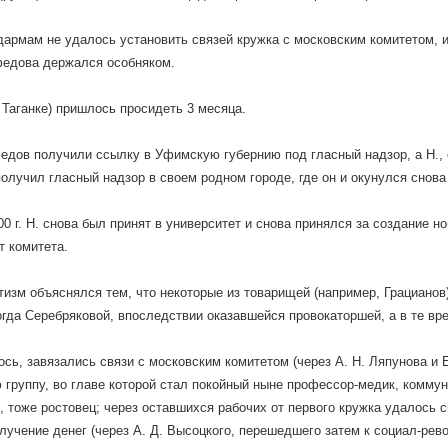
армам не удалось установить связей кружка с московским комитетом, ибо
федова держался особняком.
 Таганке) пришлось просидеть 3 месяца.
едов получили ссылку в Уфимскую губернию под гласный надзор, а Н., 
получил гласный надзор в своем родном городе, где он и окунулся снова
00 г. Н. снова был принят в университет и снова принялся за создание н
т комитета.
тизм объяснялся тем, что некоторые из товарищей (например, Грацианов
огда Серебряковой, впоследствии оказавшейся провокаторшей, а в те вр
сь, завязались связи с московским комитетом (через А. Н. Ляпунова и Е
 группу, во главе которой стал покойный ныне профессор-медик, комму
, тоже ростовец; через оставшихся рабочих от первого кружка удалось с
лучение денег (через А. Д. Высоцкого, перешедшего затем к социал-рев