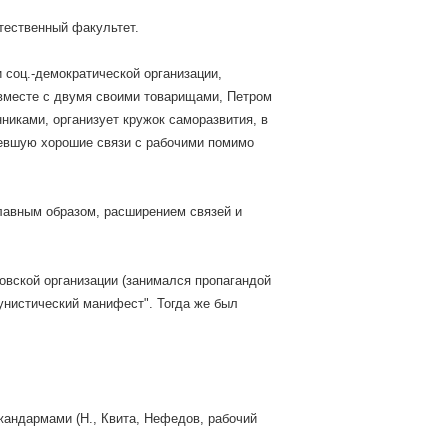
тественный факультет.
и соц.-демократической организации,
 вместе с двумя своими товарищами, Петром
иками, организует кружок саморазвития, в
мевшую хорошие связи с рабочими помимо
главным образом, расширением связей и
товской организации (занимался пропагандой
унистический манифест". Тогда же был
.
жандармами (Н., Квита, Нефедов, рабочий