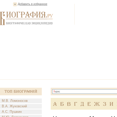
Добавить в избранное
Топ Биографий
М.В. Ломоносов
А
Б
В
Г
Д
Е
Ж
З
И
В.А. Жуковский
А.С. Пушкин