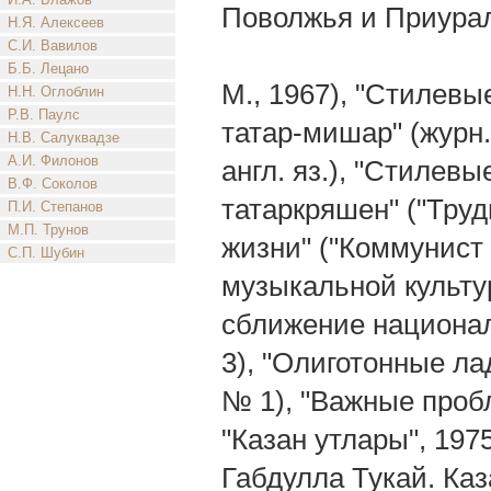
Поволжья и Приура
Н.Я. Алексеев
С.И. Вавилов
Б.Б. Лецано
М., 1967), "Стилев
Н.Н. Оглоблин
Р.В. Паулс
татар-мишар" (журн. 
Н.В. Салуквадзе
А.И. Филонов
англ. яз.), "Стилев
В.Ф. Соколов
татаркряшен" ("Труд
П.И. Степанов
М.П. Трунов
жизни" ("Коммунист 
С.П. Шубин
музыкальной культур
сближение национал
3), "Олиготонные ла
№ 1), "Важные проб
"Казан утлары", 1975,
Габдулла Тукай. Каз