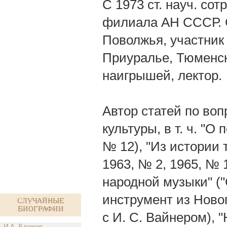
С 1973 ст. науч. сот
филиала АН СССР. 
Поволжья, участник
Приуралье, Тюменско
наигрышей, лектор.
Автор статей по воп
культуры, в т. ч. "О
№ 12), "Из истории 
1963, № 2, 1965, № 1
народной музыки" ("
инструмент из Новог
Случайные
биографии
с И. С. Вайнером), 
И.А. Блажов