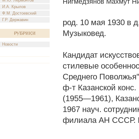
Нигмедзянов Махмут Н
М.Ю. Лермонтов
И.А. Крылов
Ф.М. Достоевский
Г.Р. Державин
род. 10 мая 1930 в д
Музыковед.
Рубрики
Новости
Кандидат искусство
стилевые особеннос
Среднего Поволжья"
ф-т Казанской конс.
(1955—1961), Казан
1967 науч. сотрудник
филиала АН СССР. В