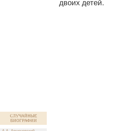
двоих детей.
Случайные
биографии
А.А. Аршеневский