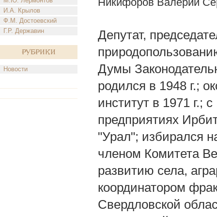
Никифоров Валерий Се
М.Ю. Лермонтов
И.А. Крылов
Ф.М. Достоевский
Г.Р. Державин
Депутат, председате
природопользовани
Рубрики
Думы Законодательн
Новости
родился в 1948 г.; 
институт в 1971 г.; 
предприятиях Ирбитс
"Урал"; избирался 
членом Комитета Ве
развитию села, агр
координатором фрак
Свердловской облас