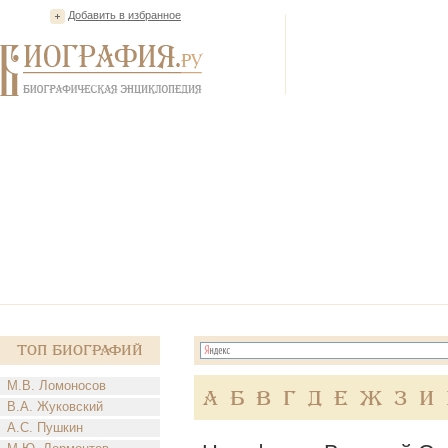
Добавить в избранное
Топ Биографий
М.В. Ломоносов
А
Б
В
Г
Д
Е
Ж
З
И
В.А. Жуковский
А.С. Пушкин