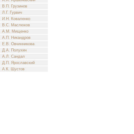
В.П. Грузинов
Л.Г. Гурвич
И.Н. Коваленко
В.С. Маслюков
А.М. Мищенко
А.П. Никандров
Е.В. Овчинникова
Д.А. Полухин
А.Л. Сандал
Д.П. Ярославский
А.К. Шустов