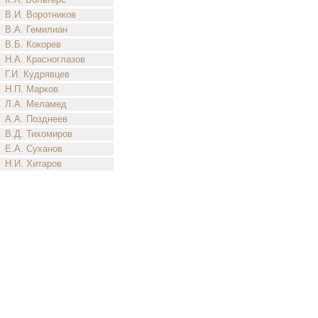
В.И. Воротников
В.А. Гемилиан
В.Б. Кокорев
Н.А. Красноглазов
Г.И. Кудрявцев
Н.П. Марков
Л.А. Меламед
А.А. Позднеев
В.Д. Тихомиров
Е.А. Суханов
Н.И. Хитаров