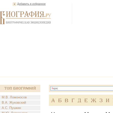
Добавить в избранное
Топ Биографий
М.В. Ломоносов
А
Б
В
Г
Д
Е
Ж
З
И
В.А. Жуковский
А.С. Пушкин