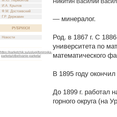
Никитин Василий Васил
М.Ю. Лермонтов
И.А. Крылов
Ф.М. Достоевский
Г.Р. Державин
— минералог.
Рубрики
Род. в 1867 г. С 188
Новости
университета по ма
https://parketchik.su/uslugi/tonirovka-
математического фа
parketa/otbelivanie-parketa/
В 1895 году окончил
До 1899 г. работал 
горного округа (на 