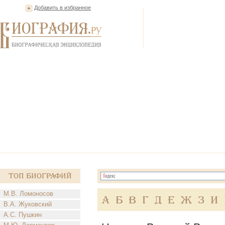
Добавить в избранное
Топ Биографий
М.В. Ломоносов
А
Б
В
Г
Д
Е
Ж
З
И
В.А. Жуковский
А.С. Пушкин