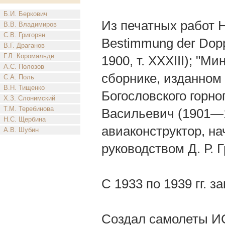
Б.И. Беркович
Из печатных работ Н.
В.В. Владимиров
С.В. Григорян
Bestimmung der Doppel
В.Г. Драганов
Г.Л. Коромальди
1900, т. XXXIII); "М
А.С. Полозов
сборнике, изданном 
С.А. Поль
В.Н. Тищенко
Богословского горног
Х.З. Слонимский
Т.М. Теребинова
Васильевич (1901—
Н.С. Щербина
авиаконструктор, на
А.В. Шубин
руководством Д. Р. 
С 1933 по 1939 гг. 
Создал самолеты ИС-2