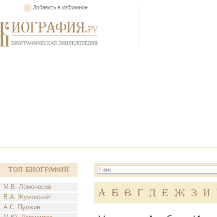
Добавить в избранное
Топ Биографий
М.В. Ломоносов
А
Б
В
Г
Д
Е
Ж
З
И
В.А. Жуковский
А.С. Пушкин