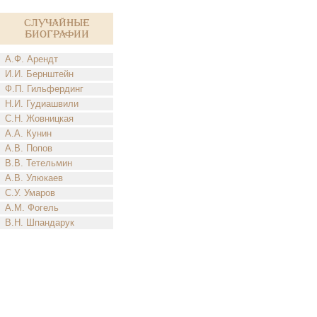
Случайные
биографии
А.Ф. Арендт
И.И. Бернштейн
Ф.П. Гильфердинг
Н.И. Гудиашвили
С.Н. Жовницкая
А.А. Кунин
А.В. Попов
В.В. Тетельмин
А.В. Улюкаев
С.У. Умаров
А.М. Фогель
В.Н. Шпандарук