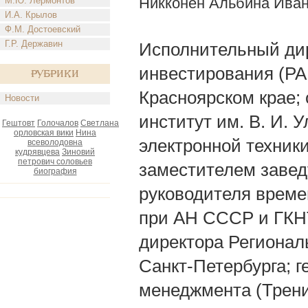
Никконен Альбина Ива
М.Ю. Лермонтов
И.А. Крылов
Ф.М. Достоевский
Г.Р. Державин
Исполнительный дир
инвестирования (РАВ
Рубрики
Красноярском крае;
Новости
институт им. В. И. 
Гештовт
Голочалов
Светлана
орловская вики
Нина
электронной техники
всеволодовна
кудрявцева
Зиновий
петрович соловьев
заместителем заве
биография
руководителя времен
при АН СССР и ГКНТ
директора Регионал
Санкт-Петербурга; 
менеджмента (Тренин