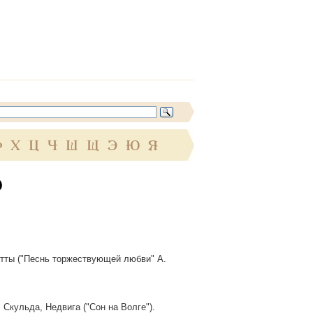
Ф
Х
Ц
Ч
Ш
Щ
Э
Ю
Я
гитты ("Песнь торжествующей любви" А.
 Скульда, Недвига ("Сон на Волге").