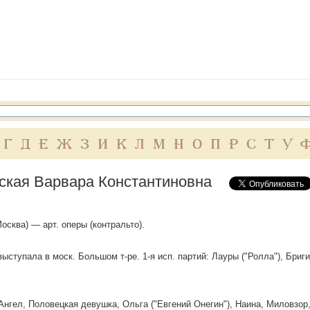
Г
Д
Е
Ж
З
И
К
Л
М
Н
О
П
Р
С
Т
У
ская Варвара Константиновна
осква) — арт. оперы (контральто).
ыступала в моcк. Большом т-ре. 1-я исп. партий: Лауры ("Ролла"), Бри
 Ангел, Половецкая девушка, Ольга ("Евгений Онегин"), Наина, Миловзор,