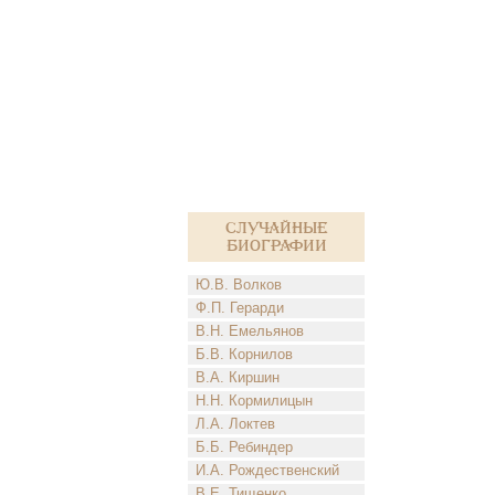
Случайные
биографии
Ю.В. Волков
Ф.П. Герарди
В.Н. Емельянов
Б.В. Корнилов
В.А. Киршин
Н.Н. Кормилицын
Л.А. Локтев
Б.Б. Ребиндер
И.А. Рождественский
В.Е. Тищенко