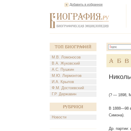
Добавить в избранное
Топ Биографий
М.В. Ломоносов
А
Б
В
В.А. Жуковский
А.С. Пушкин
Николь
М.Ю. Лермонтов
И.А. Крылов
Ф.М. Достоевский
Г.Р. Державин
(? — 1898, М
Рубрики
В 1888—98 в
Симона).
Новости
Др. партии: