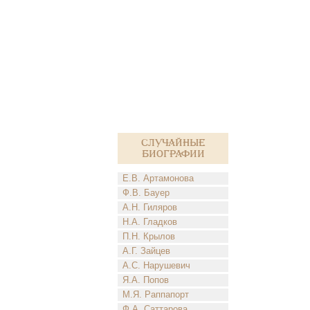
Случайные
биографии
Е.В. Артамонова
Ф.В. Бауер
А.Н. Гиляров
Н.А. Гладков
П.Н. Крылов
А.Г. Зайцев
А.С. Нарушевич
Я.А. Попов
М.Я. Раппапорт
Ф.А. Саттарова