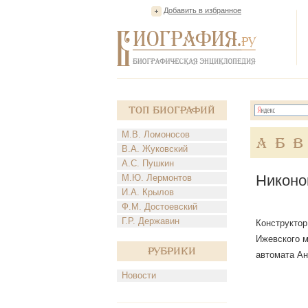
Добавить в избранное
Топ Биографий
М.В. Ломоносов
А
Б
В
В.А. Жуковский
А.С. Пушкин
Никоно
М.Ю. Лермонтов
И.А. Крылов
Ф.М. Достоевский
Г.Р. Державин
Конструктор
Ижевского м
Рубрики
автомата Ан
Новости