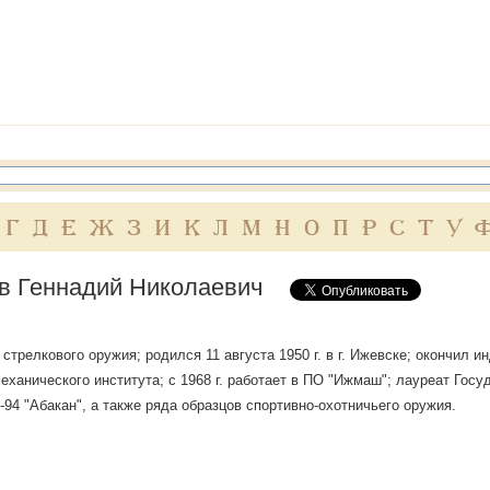
Г
Д
Е
Ж
З
И
К
Л
М
Н
О
П
Р
С
Т
У
в Геннадий Николаевич
 стрелкового оружия; родился 11 августа 1950 г. в г. Ижевске; окончил 
еханического института; с 1968 г. работает в ПО "Ижмаш"; лауреат Госу
-94 "Абакан", а также ряда образцов спортивно-охотничьего оружия.