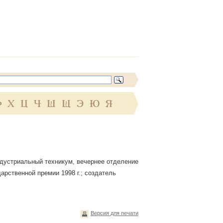
Ф
Х
Ц
Ч
Ш
Щ
Э
Ю
Я
индустриальный техникум, вечернее отделение
дарственной премии 1998 г.; создатель
Версия для печати