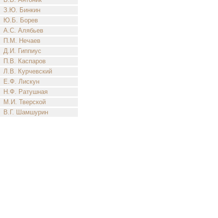
З.Ю. Бинкин
Ю.Б. Борев
А.С. Алябьев
П.М. Нечаев
Д.И. Гиппиус
П.В. Каспаров
Л.В. Курчевский
Е.Ф. Лискун
Н.Ф. Ратушная
М.И. Тверской
В.Г. Шамшурин