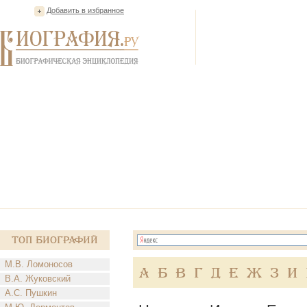
Добавить в избранное
Топ Биографий
М.В. Ломоносов
А
Б
В
Г
Д
Е
Ж
З
И
В.А. Жуковский
А.С. Пушкин