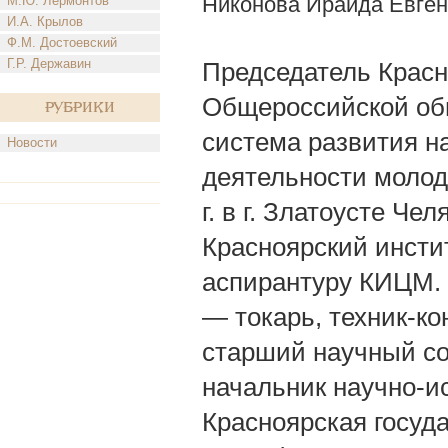
Никонова Ираида Евге
М.Ю. Лермонтов
И.А. Крылов
Ф.М. Достоевский
Г.Р. Державин
Председатель Красн
Общероссийской об
Рубрики
система развития н
Новости
деятельности молод
г. в г. Златоусте Че
Красноярский инсти
аспирантуру КИЦМ. К
— токарь, техник-к
старший научный сот
начальник научно-и
Красноярская госуд