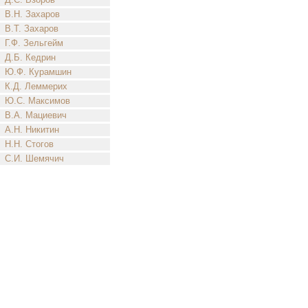
В.Н. Захаров
В.Т. Захаров
Г.Ф. Зельгейм
Д.Б. Кедрин
Ю.Ф. Курамшин
К.Д. Леммерих
Ю.С. Максимов
В.А. Мациевич
А.Н. Никитин
Н.Н. Стогов
С.И. Шемячич