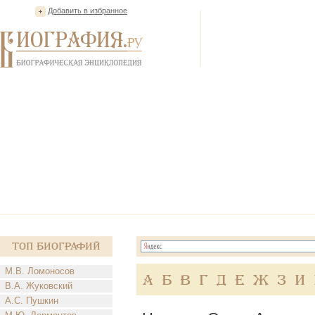
Добавить в избранное
Топ Биографий
М.В. Ломоносов
А
Б
В
Г
Д
Е
Ж
З
И
В.А. Жуковский
А.С. Пушкин