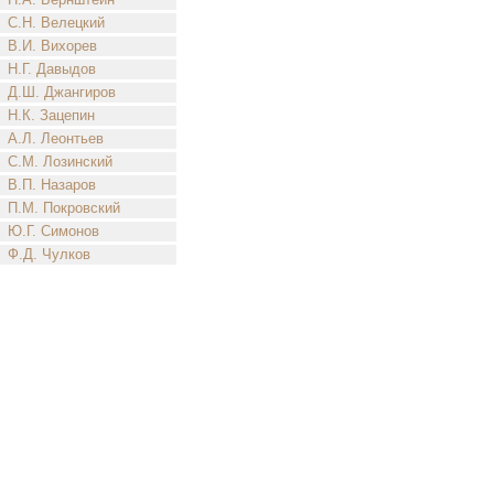
С.Н. Велецкий
В.И. Вихорев
Н.Г. Давыдов
Д.Ш. Джангиров
Н.К. Зацепин
А.Л. Леонтьев
С.М. Лозинский
В.П. Назаров
П.М. Покровский
Ю.Г. Симонов
Ф.Д. Чулков