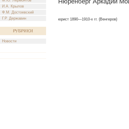
Нюренберг Аркадий Мо
М.Ю. Лермонтов
И.А. Крылов
Ф.М. Достоевский
Г.Р. Державин
юрист 1890—1910-х гг. {Венгеров}
Рубрики
Новости