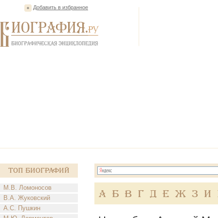
Добавить в избранное
Топ Биографий
М.В. Ломоносов
А
Б
В
Г
Д
Е
Ж
З
И
В.А. Жуковский
А.С. Пушкин