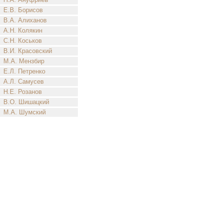
Е.В. Борисов
В.А. Алиханов
А.Н. Колякин
С.Н. Коськов
В.И. Красовский
М.А. Мензбир
Е.Л. Петренко
А.Л. Самусев
Н.Е. Розанов
В.О. Шишацкий
М.А. Шумский