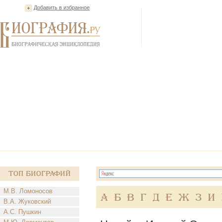
Добавить в избранное
Топ Биографий
М.В. Ломоносов
А
Б
В
Г
Д
Е
Ж
З
И
В.А. Жуковский
А.С. Пушкин