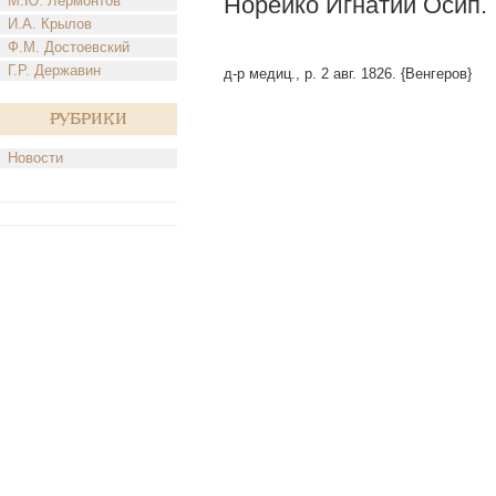
Норейко Игнатий Осип.
М.Ю. Лермонтов
И.А. Крылов
Ф.М. Достоевский
Г.Р. Державин
д-р медиц., р. 2 авг. 1826. {Венгеров}
Рубрики
Новости