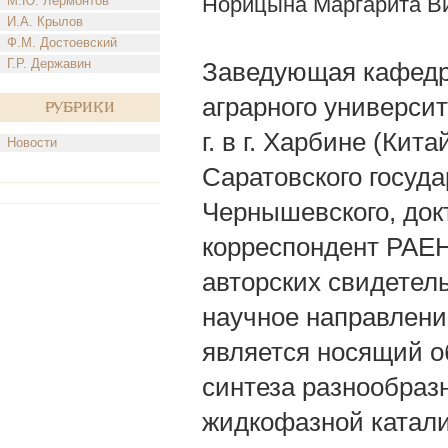
Норицына Маргарита В
М.Ю. Лермонтов
И.А. Крылов
Ф.М. Достоевский
Г.Р. Державин
Заведующая кафедро
аграрного университ
Рубрики
г. в г. Харбине (Кит
Новости
Саратовского госуда
Чернышевского, док
корреспондент РАЕН 
авторских свидетель
научное направлени
является носящий о
синтеза разнообраз
жидкофазной катал