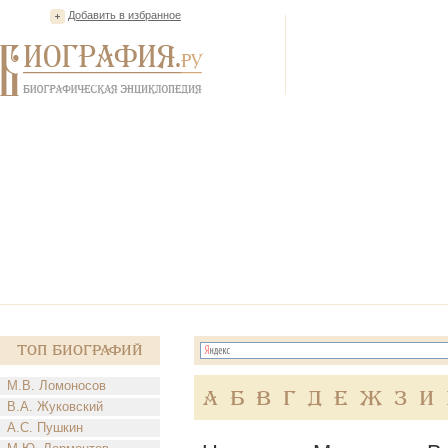
Добавить в избранное
Топ Биографий
М.В. Ломоносов
А
Б
В
Г
Д
Е
Ж
З
И
В.А. Жуковский
А.С. Пушкин