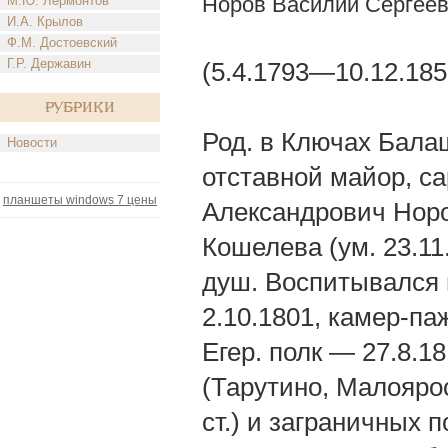
Норов Василий Сергее
М.Ю. Лермонтов
И.А. Крылов
Ф.М. Достоевский
Г.Р. Державин
(5.4.1793—10.12.185
Рубрики
Род. в Ключах Бала
Новости
отставной майор, са
планшеты windows 7 цены
Александрович Норов
Кошелева (ум. 23.11
душ. Воспитывался 
2.10.1801, камер-па
Егер. полк — 27.8.1
(Тарутино, Малояро
ст.) и заграничных