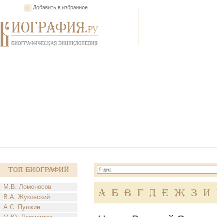
Добавить в избранное
Топ Биографий
М.В. Ломоносов
А
Б
В
Г
Д
Е
Ж
З
И
В.А. Жуковский
А.С. Пушкин