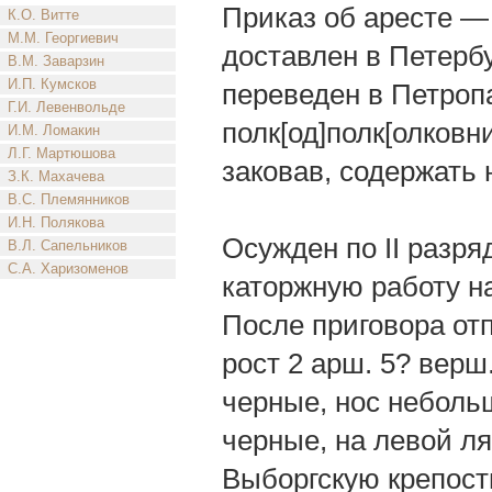
Приказ об аресте — 
К.О. Витте
М.М. Георгиевич
доставлен в Петербур
В.М. Заварзин
И.П. Кумсков
переведен в Петроп
Г.И. Левенвольде
полк[од]полк[олковн
И.М. Ломакин
Л.Г. Мартюшова
заковав, содержать 
З.К. Махачева
В.С. Племянников
И.Н. Полякова
Осужден по II разря
В.Л. Сапельников
С.А. Харизоменов
каторжную работу на
После приговора от
рост 2 арш. 5? верш.
черные, нос небольш
черные, на левой ля
Выборгскую крепост