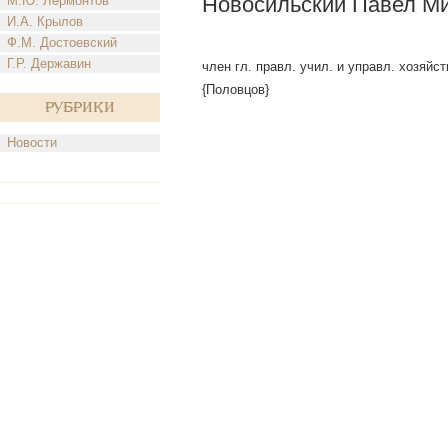
Новосильский Павел М
М.Ю. Лермонтов
И.А. Крылов
Ф.М. Достоевский
Г.Р. Державин
член гл. правл. учил. и управл. хозяйс
{Половцов}
Рубрики
Новости