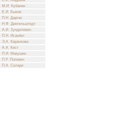
М.И. Кубанин
Е.И. Быков
П.Н. Даргис
Н.Ф. Дингельштедт
А.И. Зунделевич
П.Н. Исанбет
Э.А. Карачкова
А.А. Кист
П.И. Макушин
П.Р. Попович
П.А. Солари