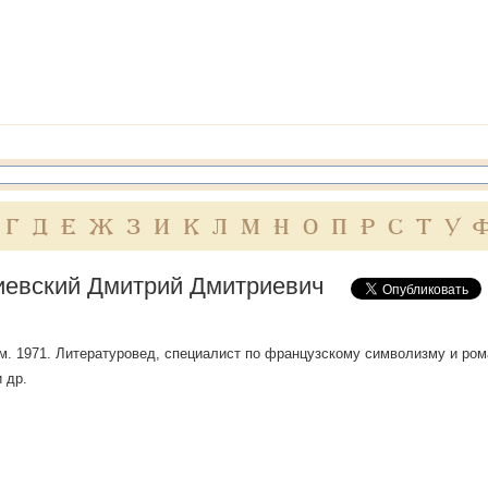
Г
Д
Е
Ж
З
И
К
Л
М
Н
О
П
Р
С
Т
У
евский Дмитрий Дмитриевич
ум. 1971. Литературовед, специалист по французскому символизму и ро
 др.