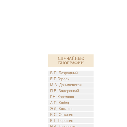
Случайные
биографии
В.П. Безродный
Е.Г. Горлач
М.А. Данилевская
П.Е. Задерацкий
Г.Н. Карелова
А.П. Кобец
Э.Д. Коллинс
В.С. Останин
К.Т. Порошин
И.А. Тараненко