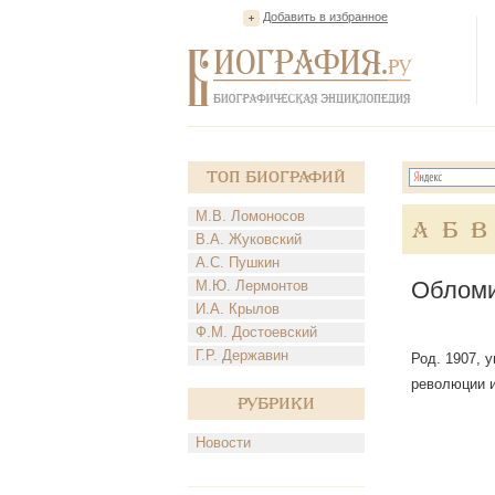
Добавить в избранное
Топ Биографий
М.В. Ломоносов
А
Б
В
В.А. Жуковский
А.С. Пушкин
Обломи
М.Ю. Лермонтов
И.А. Крылов
Ф.М. Достоевский
Г.Р. Державин
Род. 1907, 
революции и
Рубрики
Новости