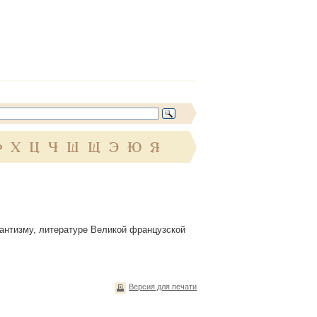
Ф
Х
Ц
Ч
Ш
Щ
Э
Ю
Я
мантизму, литературе Великой французской
Версия для печати