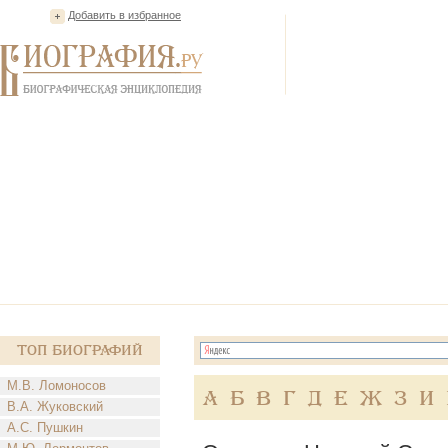
Добавить в избранное
Топ Биографий
М.В. Ломоносов
А
Б
В
Г
Д
Е
Ж
З
И
В.А. Жуковский
А.С. Пушкин