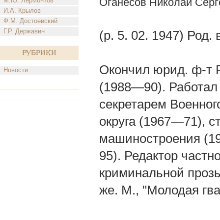
Оганесов Николай Серг
М.Ю. Лермонтов
И.А. Крылов
Ф.М. Достоевский
Г.Р. Державин
(р. 5. 02. 1947) Род.
Рубрики
Окончил юрид. ф-т 
Новости
(1988—90). Работал
секретарем Военног
округа (1967—71), с
машиностроения (19
95). Редактор частно
криминальной прозы:
же. М., "Молодая гв