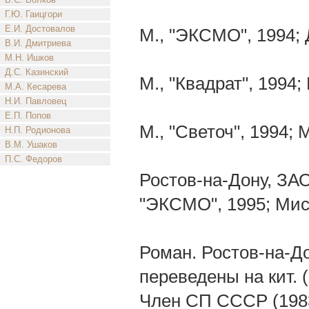
Г.Ю. Гаицгори
Е.И. Достовалов
М., "ЭКСМО", 1994;
В.И. Дмитриева
М.Н. Ишков
Д.С. Казинский
М., "Квадрат", 1994;
М.А. Кесарева
Н.И. Павловец
Е.П. Попов
М., "Светоч", 1994; 
Н.П. Родионова
В.М. Ушаков
П.С. Федоров
Ростов-на-Дону, ЗАО
"ЭКСМО", 1995; Мис
Роман. Ростов-на-До
переведены на кит. (
Член СП СССР (198