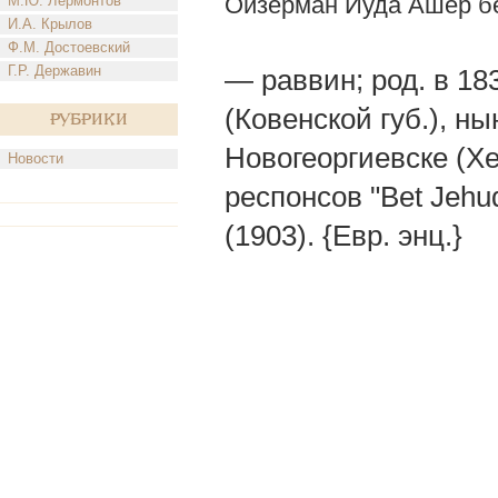
Ойзерман Иуда Ашер б
М.Ю. Лермонтов
И.А. Крылов
Ф.М. Достоевский
Г.Р. Державин
— раввин; род. в 183
(Ковенской губ.), ны
Рубрики
Новогеоргиевске (Хе
Новости
респонсов "Bet Jehu
(1903). {Евр. энц.}