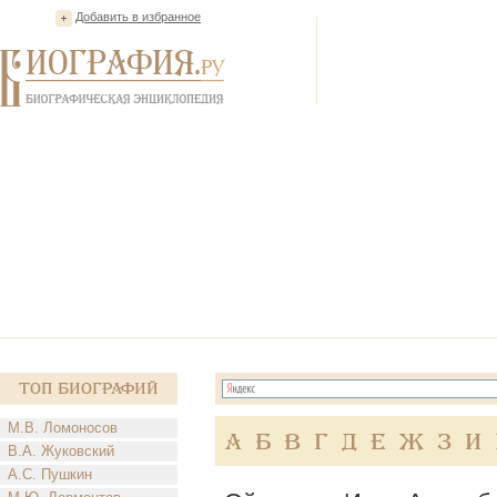
Добавить в избранное
Топ Биографий
М.В. Ломоносов
А
Б
В
Г
Д
Е
Ж
З
И
В.А. Жуковский
А.С. Пушкин