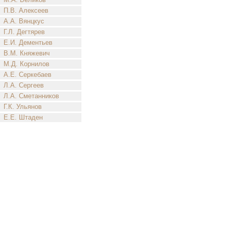
П.В. Алексеев
А.А. Вянцкус
Г.Л. Дегтярев
Е.И. Дементьев
В.М. Княжевич
М.Д. Корнилов
А.Е. Серкебаев
Л.А. Сергеев
Л.А. Сметанников
Г.К. Ульянов
Е.Е. Штаден