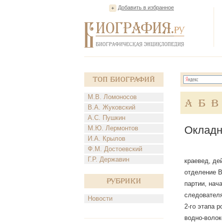
Добавить в избранное
Топ Биографий
М.В. Ломоносов
А
Б
В
В.А. Жуковский
А.С. Пушкин
Окладн
М.Ю. Лермонтов
И.А. Крылов
Ф.М. Достоевский
Г.Р. Державин
краевед, де
отделение 
Рубрики
партии, нач
следователя
Новости
2-го этапа 
водно-волок