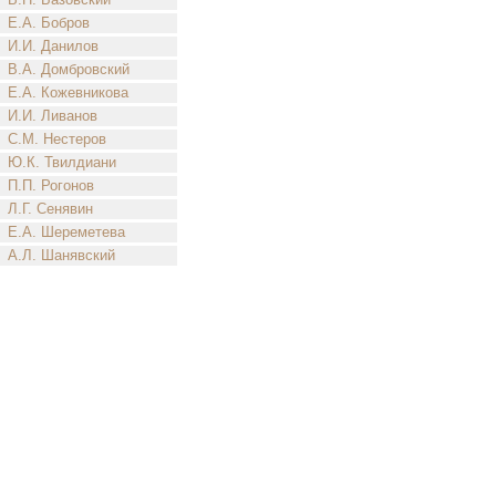
Е.А. Бобров
И.И. Данилов
В.А. Домбровский
Е.А. Кожевникова
И.И. Ливанов
С.М. Нестеров
Ю.К. Твилдиани
П.П. Рогонов
Л.Г. Сенявин
Е.А. Шереметева
А.Л. Шанявский