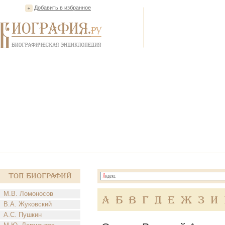
Добавить в избранное
Топ Биографий
М.В. Ломоносов
А
Б
В
Г
Д
Е
Ж
З
И
В.А. Жуковский
А.С. Пушкин