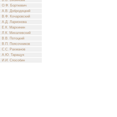
О.Ф. Борткевич
А.В. Добродецкий
В.Ф. Кочаровский
А.Д. Ларионова
Е.К. Мархинин
Л.К. Михалевский
В.В. Потоцкий
В.П. Поясочников
С.С. Рахманов
А.Ю. Таращук
И.И. Способин