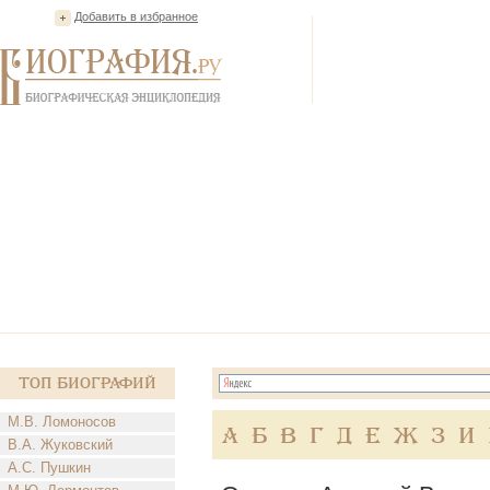
Добавить в избранное
Топ Биографий
М.В. Ломоносов
А
Б
В
Г
Д
Е
Ж
З
И
В.А. Жуковский
А.С. Пушкин