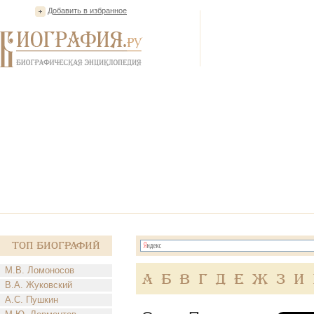
Добавить в избранное
Топ Биографий
М.В. Ломоносов
А
Б
В
Г
Д
Е
Ж
З
И
В.А. Жуковский
А.С. Пушкин