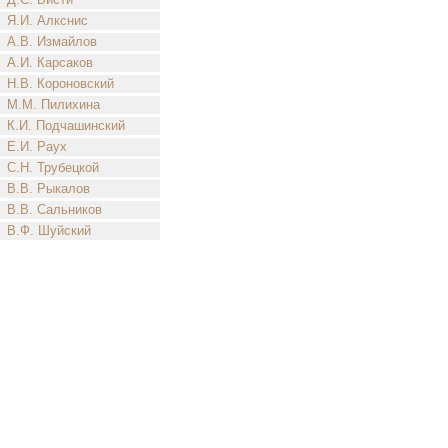
Я.И. Алкснис
А.В. Измайлов
А.И. Карсаков
Н.В. Короновский
М.М. Пилихина
К.И. Подчашинский
Е.И. Раух
С.Н. Трубецкой
В.В. Рыкалов
В.В. Сальников
В.Ф. Шуйский