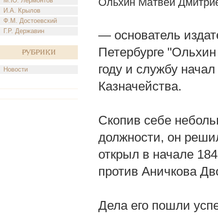
Ольхин Матвей Дмитри
М.Ю. Лермонтов
И.А. Крылов
Ф.М. Достоевский
Г.Р. Державин
— основатель издат
Петербурге "Ольхин 
Рубрики
году и службу начал
Новости
Казначейства.
Скопив себе неболь
должности, он решил
открыл в начале 184
против Аничкова Дв
Дела его пошли успе