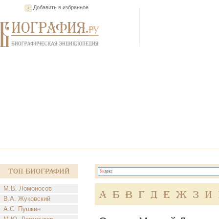
Добавить в избранное
Топ Биографий
М.В. Ломоносов
А
Б
В
Г
Д
Е
Ж
З
И
В.А. Жуковский
А.С. Пушкин