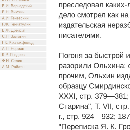
преследовал каких-
В.И. Вернадский
В.Н. Вьюхин
дело смотрел как на
А.И. Геневский
издательская нераз
Р.Ф. Гениатулин
В.Ф. Дрейсиг
писателями.
С.П. Залыгин
Г.К. Кранихфельд
А.П. Норман
Погоня за быстрой и
К.Р. Поздеев
Ф.И. Селин
разорили Ольхина; 
А.М. Райлян
прочим, Ольхин изда
образцу Смирдинской 
ХХХI, стр. 379—381; 
Старина", Т. VII, стр
г., стр. 924—932; 1878
"Переписка Я. К. Грот