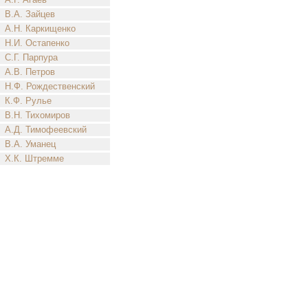
В.А. Зайцев
А.Н. Каркищенко
Н.И. Остапенко
С.Г. Парпура
А.В. Петров
Н.Ф. Рождественский
К.Ф. Рулье
В.Н. Тихомиров
А.Д. Тимофеевский
В.А. Уманец
Х.К. Штремме