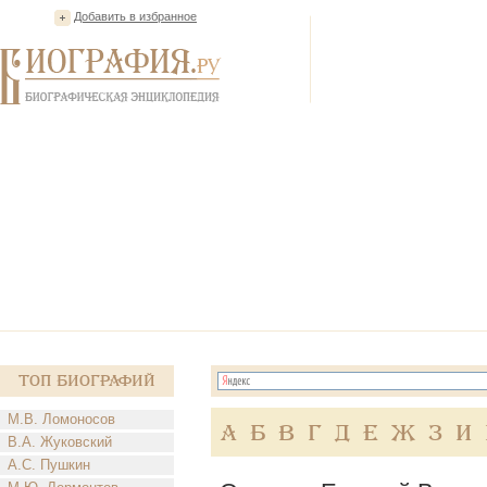
Добавить в избранное
Топ Биографий
М.В. Ломоносов
А
Б
В
Г
Д
Е
Ж
З
И
В.А. Жуковский
А.С. Пушкин