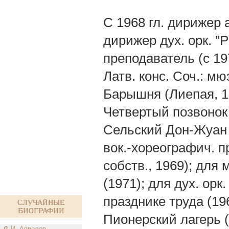
С 1968 гл. дирижер 
дирижер дух. орк. "
преподаватель (с 19
Латв. конс. Соч.: м
Барышня (Лиепая, 1
Четвертый позвонок
Сельский Дон-Жуан (
вок.-хореографич. 
собств., 1969); для
(1971); для дух. ор
празднике труда (19
Случайные
биографии
Пионерский лагерь (
Ф.И. Апрелев