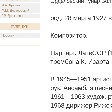
Орделовский Гунар Во
М.Ю. Лермонтов
И.А. Крылов
Ф.М. Достоевский
Г.Р. Державин
род. 28 марта 1927 в
Рубрики
Композитор.
Новости
Нар. арт. ЛатвССР (1
тромбона К. Изарта,
В 1945—1951 артист
рук. Ансамбля песн
1961—1963 худож. ру
1968 дирижер Рижск