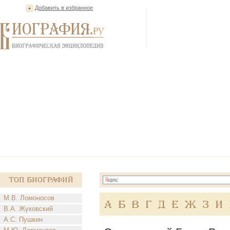
Добавить в избранное
Топ Биографий
М.В. Ломоносов
А
Б
В
Г
Д
Е
Ж
З
И
В.А. Жуковский
А.С. Пушкин