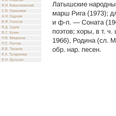
Латышские народные
В.И. Бакштановский
С.В. Герасимов
марш Рига (1973); д
А.Н. Годунов
и ф-п. — Соната (19
В.Ф. Голосов
В.Д. Зудов
поэтов; хоры, в т. ч
В.С. Кузин
Н.В. Микрюков
1966), Родина (сл. М
П.С. Полтев
обр. нар. песен.
В.В. Таланов
К.А. Тугаринова
Б.Н. Шульгин