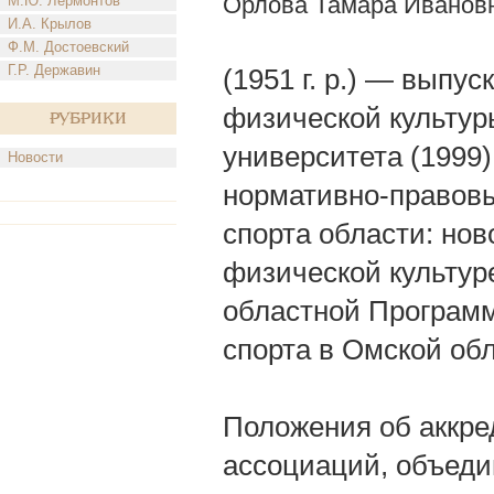
Орлова Тамара Иванов
М.Ю. Лермонтов
И.А. Крылов
Ф.М. Достоевский
Г.Р. Державин
(1951 г. р.) — выпу
физической культуры
Рубрики
университета (1999)
Новости
нормативно-правовы
спорта области: но
физической культуре
областной Программ
спорта в Омской обл
Положения об аккре
ассоциаций, объеди