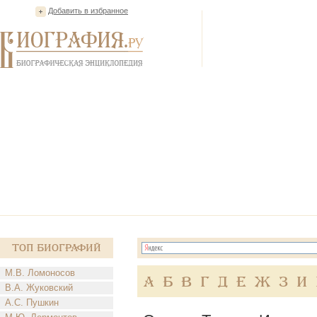
Добавить в избранное
Топ Биографий
М.В. Ломоносов
А
Б
В
Г
Д
Е
Ж
З
И
В.А. Жуковский
А.С. Пушкин