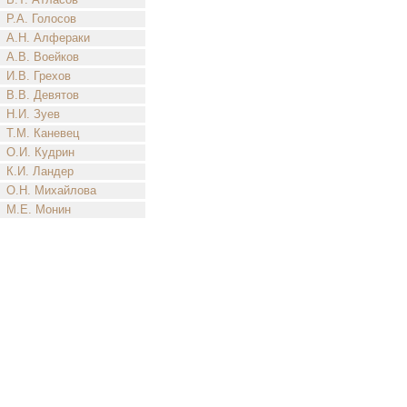
Р.А. Голосов
А.Н. Алфераки
А.В. Воейков
И.В. Грехов
В.В. Девятов
Н.И. Зуев
Т.М. Каневец
О.И. Кудрин
К.И. Ландер
О.Н. Михайлова
М.Е. Монин