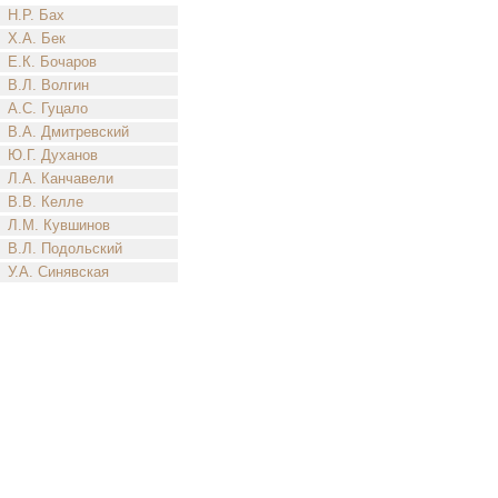
Н.Р. Бах
Х.А. Бек
Е.К. Бочаров
В.Л. Волгин
А.С. Гуцало
В.А. Дмитревский
Ю.Г. Духанов
Л.А. Канчавели
В.В. Келле
Л.М. Кувшинов
В.Л. Подольский
У.А. Синявская