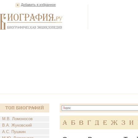
Добавить в избранное
Топ Биографий
М.В. Ломоносов
А
Б
В
Г
Д
Е
Ж
З
И
В.А. Жуковский
А.С. Пушкин