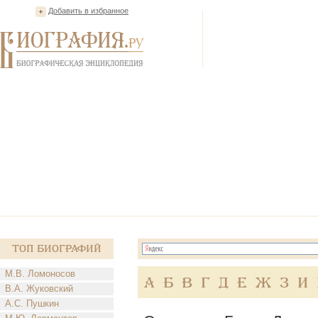
Добавить в избранное
Топ Биографий
М.В. Ломоносов
А
Б
В
Г
Д
Е
Ж
З
И
В.А. Жуковский
А.С. Пушкин