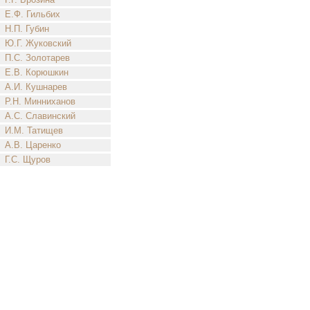
Е.Ф. Гильбих
Н.П. Губин
Ю.Г. Жуковский
П.С. Золотарев
Е.В. Корюшкин
А.И. Кушнарев
Р.Н. Минниханов
А.С. Славинский
И.М. Татищев
А.В. Царенко
Г.С. Щуров