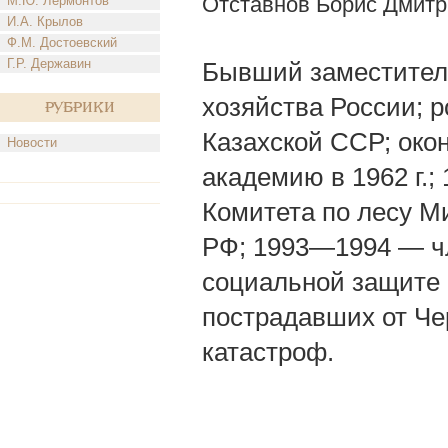
Отставнов Борис Дмитр
М.Ю. Лермонтов
И.А. Крылов
Ф.М. Достоевский
Г.Р. Державин
Бывший заместител
хозяйства России; р
Рубрики
Казахской ССР; око
Новости
академию в 1962 г.
Комитета по лесу М
РФ; 1993—1994 — чл
социальной защите 
пострадавших от Че
катастроф.