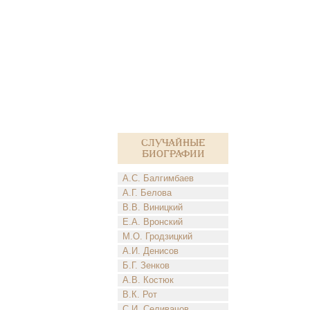
Случайные
биографии
А.С. Балгимбаев
А.Г. Белова
В.В. Виницкий
Е.А. Вронский
М.О. Гродзицкий
А.И. Денисов
Б.Г. Зенков
А.В. Костюк
В.К. Рот
С.И. Селивачов