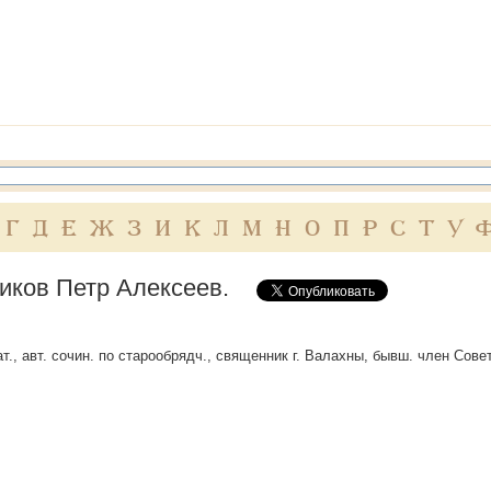
Г
Д
Е
Ж
З
И
К
Л
М
Н
О
П
Р
С
Т
У
иков Петр Алексеев.
ат., авт. сочин. по старообрядч., священник г. Валахны, бывш. член Сов