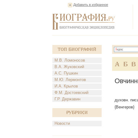
Добавить в избранное
Топ Биографий
М.В. Ломоносов
А
Б
В
В.А. Жуковский
А.С. Пушкин
Овчинн
М.Ю. Лермонтов
И.А. Крылов
Ф.М. Достоевский
Г.Р. Державин
духовн. пис
{Венгеров}
Рубрики
Новости