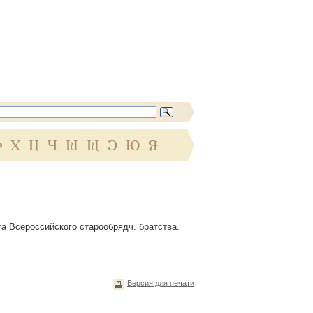
Ф
Х
Ц
Ч
Ш
Щ
Э
Ю
Я
ета Всероссийского старообрядч. братства.
Версия для печати