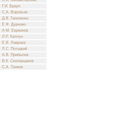
Г.И. Браун
С.А. Воробьев
Д.В. Гапоненко
Е.Ф. Дурново
А.М. Евреинов
Л.Р. Каплун
Е.В. Лаврова
Л.С. Потоцкий
А.В. Прибылев
В.К. Скатерщиков
С.А. Танеев