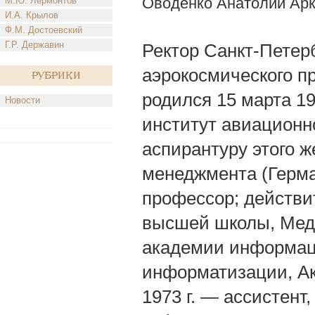
Оводенко Анатолий Ар
М.Ю. Лермонтов
И.А. Крылов
Ф.М. Достоевский
Г.Р. Державин
Ректор Санкт-Петерб
аэрокосмического пр
Рубрики
родился 15 марта 19
Новости
институт авиационно
аспирантуру этого ж
менеджмента (Герман
профессор; действ
высшей школы, Мед
академии информац
информатизации, Ак
1973 г. — ассистент,