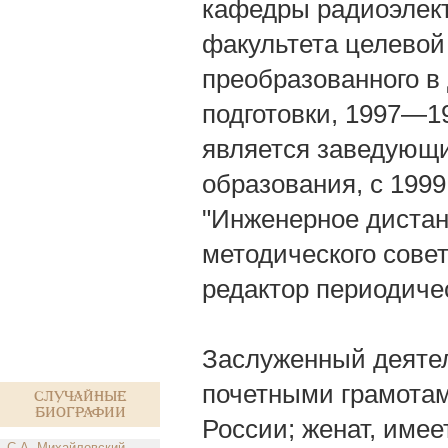
кафедры радиоэлек
факультета целевой
преобразованного в
подготовки, 1997—19
является заведующ
образования, с 19
"Инженерное дистан
методического сове
редактор периодич
Заслуженный деятел
почетными грамота
Случайные
биографии
России; женат, имее
С.А. Михайловский