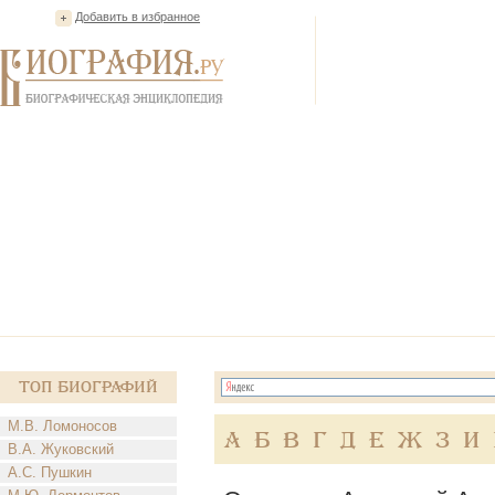
Добавить в избранное
Топ Биографий
М.В. Ломоносов
А
Б
В
Г
Д
Е
Ж
З
И
В.А. Жуковский
А.С. Пушкин