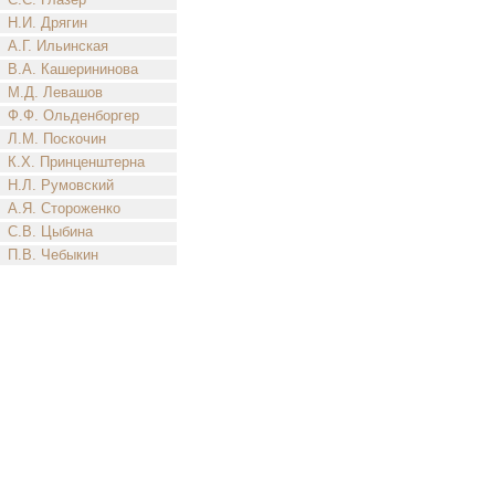
Н.И. Дрягин
А.Г. Ильинская
В.А. Кашерининова
М.Д. Левашов
Ф.Ф. Ольденборгер
Л.М. Поскочин
К.Х. Принценштерна
Н.Л. Румовский
А.Я. Стороженко
С.В. Цыбина
П.В. Чебыкин