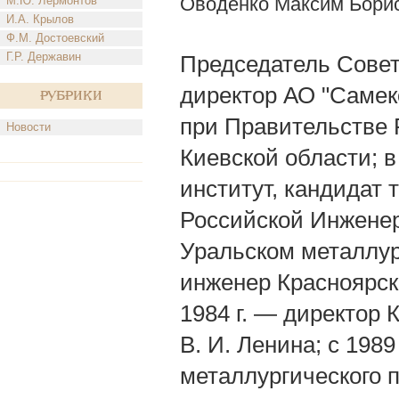
Оводенко Максим Бори
М.Ю. Лермонтов
И.А. Крылов
Ф.М. Достоевский
Г.Р. Державин
Председатель Совет
директор АО "Самеко
Рубрики
при Правительстве Р
Новости
Киевской области; в
институт, кандидат 
Российской Инженерн
Уральском металлур
инженер Красноярско
1984 г. — директор 
В. И. Ленина; с 198
металлургического 