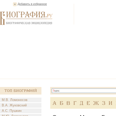
Добавить в избранное
Топ Биографий
М.В. Ломоносов
А
Б
В
Г
Д
Е
Ж
З
И
В.А. Жуковский
А.С. Пушкин