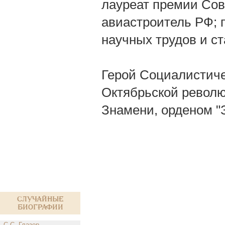
лауреат премии Со
авиастроитель РФ; 
научных трудов и ст
Герой Социалистиче
Октябрьской револю
Знамени, орденом "З
Случайные
биографии
С.С. Глазер