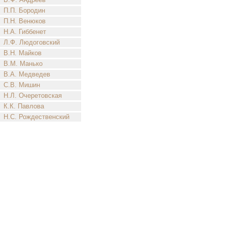
П.П. Бородин
П.Н. Венюков
Н.А. Гиббенет
Л.Ф. Людоговский
В.Н. Майков
В.М. Манько
В.А. Медведев
С.В. Мишин
Н.Л. Очеретовская
К.К. Павлова
Н.С. Рождественский