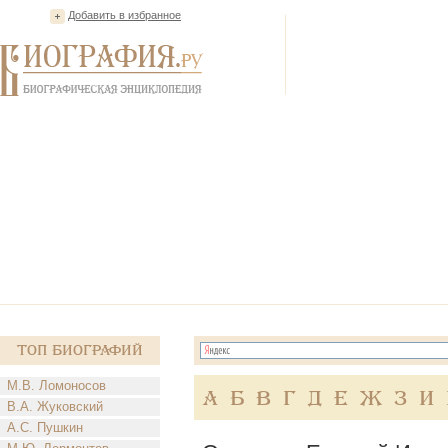
Добавить в избранное
Топ Биографий
М.В. Ломоносов
А
Б
В
Г
Д
Е
Ж
З
И
В.А. Жуковский
А.С. Пушкин