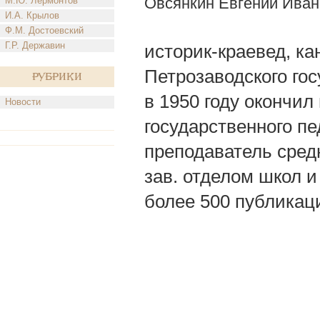
Овсянкин Евгений Иван
М.Ю. Лермонтов
И.А. Крылов
Ф.М. Достоевский
Г.Р. Державин
историк-краевед, ка
Петрозаводского го
Рубрики
в 1950 году окончил
Новости
государственного п
преподаватель сред
зав. отделом школ и
более 500 публикац