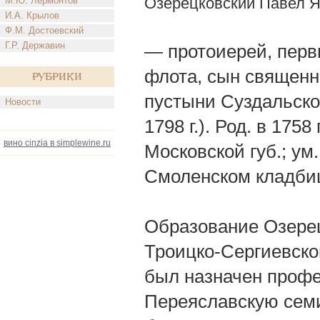
Озерецковский Павел 
М.Ю. Лермонтов
И.А. Крылов
Ф.М. Достоевский
Г.Р. Державин
— протоиерей, перв
флота, сын священн
Рубрики
пустыни Суздальско
Новости
1798 г.). Род. в 1758
вино cinzia в simplewine.ru
Московской губ.; ум.
Смоленском кладби
Образование Озерец
Троицко-Сергиевско
был назначен проф
Переяславскую семин