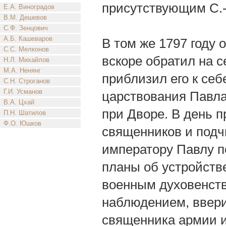
присутствующим С.-
Е.А. Виноградов
В.М. Дешевов
С.Ф. Зенцович
А.Б. Кашеваров
В том же 1797 году
С.С. Мелконов
вскоре обратил на 
Н.Л. Михайлов
М.А. Ненянг
приблизил его к себ
С.Н. Строганов
Г.И. Усманов
царствования Павл
В.А. Цхай
при Дворе. В день 
П.Н. Шатилов
Ф.О. Юшков
священников и под
императору Павлу п
планы об устройств
военным духовенст
наблюдением, ввери
священника армии и