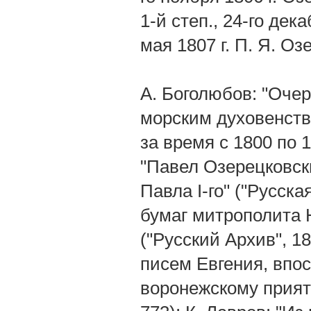
1-й степ., 24-го де
мая 1807 г. П. Я. О
А. Боголюбов: "Оче
морским духовенств
за время с 1800 по 1
"Павел Озерецковск
Павла I-го" ("Русская
бумаг митрополита Н
("Русский Архив", 18
писем Евгения, впос
воронежскому приятел