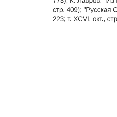
773); К. Лавров: "Из
стр. 409); "Русская С
223; т. XCVI, окт., 