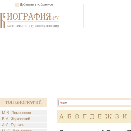
Добавить в избранное
Топ Биографий
М.В. Ломоносов
А
Б
В
Г
Д
Е
Ж
З
И
В.А. Жуковский
А.С. Пушкин