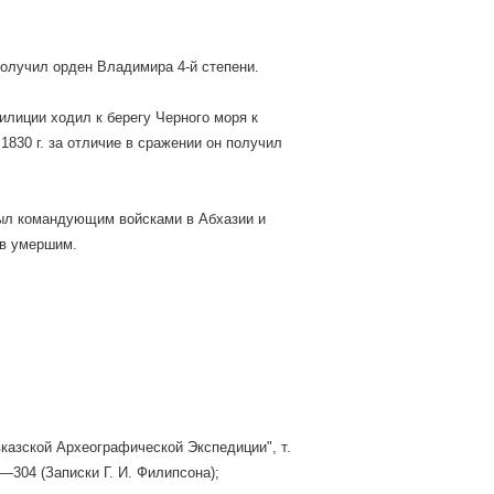
получил орден Владимира 4-й степени.
милиции ходил к берегу Черного моря к
1830 г. за отличие в сражении он получил
 был командующим войсками в Абхазии и
ов умершим.
вказской Археографической Экспедиции", т.
303—304 (Записки Г. И. Филипсона);