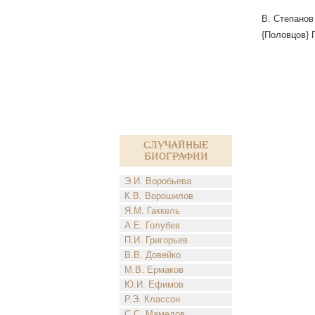
В. Степанов 
{Половцов} П
Случайные
биографии
Э.И. Воробьева
К.В. Ворошилов
Я.М. Гаккель
А.Е. Голубев
П.И. Григорьев
В.В. Довейко
М.В. Ермаков
Ю.И. Ефимов
Р.Э. Классон
С.С. Мамедов