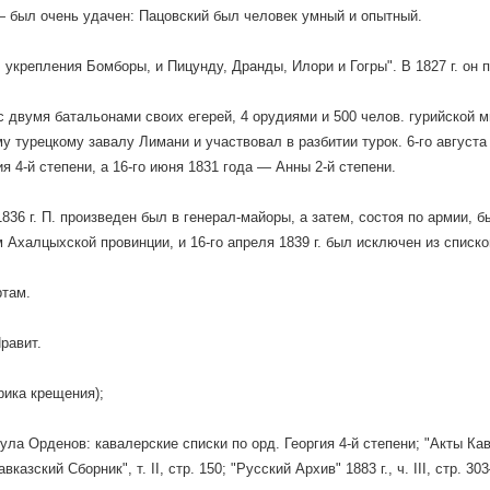
 был очень удачен: Пацовский был человек умный и опытный.
 укрепления Бомборы, и Пицунду, Дранды, Илори и Гогры". В 1827 г. он 
. с двумя батальонами своих егерей, 4 орудиями и 500 челов. гурийской 
у турецкому завалу Лимани и участвовал в разбитии турок. 6-го августа 
ия 4-й степени, а 16-го июня 1831 года — Анны 2-й степени.
1836 г. П. произведен был в генерал-майоры, а затем, состоя по армии,
 Ахалцыхской провинции, и 16-го апреля 1839 г. был исключен из списк
ртам.
равит.
рика крещения);
ула Орденов: кавалерские списки по орд. Георгия 4-й степени; "Акты Ка
"Кавказский Сборник", т. II, стр. 150; "Русский Архив" 1883 г., ч. III, стр. 