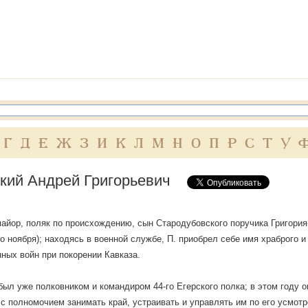
Г
Д
Е
Ж
З
И
К
Л
М
Н
О
П
Р
С
Т
У
кий Андрей Григорьевич
айор, поляк по происхождению, сын Стародубовского поручика Григория-О
го ноября); находясь в военной службе, П. приобрел себе имя храброго 
ных войн при покорении Кавказа.
. был уже полковником и командиром 44-го Егерского полка; в этом году 
 с полномочием занимать край, устраивать и управлять им по его усмотр