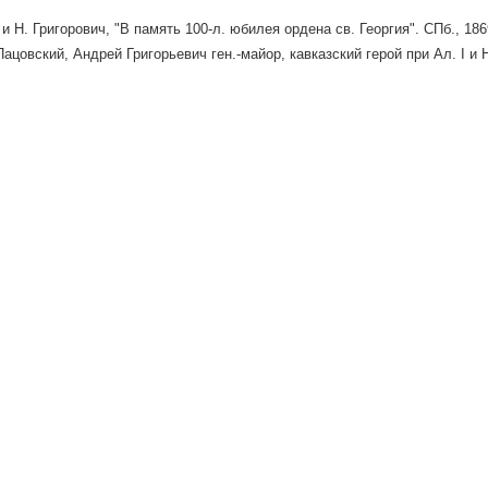
и Н. Григорович, "В память 100-л. юбилея ордена св. Георгия". СПб., 1869 
ацовский, Андрей Григорьевич ген.-майор, кавказский герой при Ал. I и Н