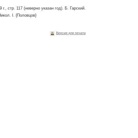
г., стр. 117 (неверно указан год). Б. Гарский.
икол. I. {Половцов}
Версия для печати