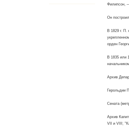
Филипсон, —
Он построил
В 1829 г. П
укрепленном
орден Георг
В 1835 или 
начальником
Архив Депа
Герольдии П
Сената (мет
Архив Капит
VII и VIII; 