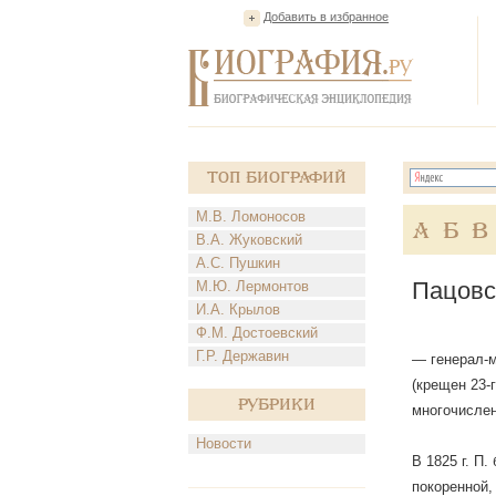
Добавить в избранное
Топ Биографий
М.В. Ломоносов
А
Б
В
В.А. Жуковский
А.С. Пушкин
Пацовс
М.Ю. Лермонтов
И.А. Крылов
Ф.М. Достоевский
Г.Р. Державин
— генерал-м
(крещен 23-
Рубрики
многочислен
Новости
В 1825 г. П
покоренной,