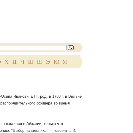
Ф
Х
Ц
Ч
Ш
Щ
Э
Ю
Я
сипа Ивановича П.; род. в 1788 г. в Вильне
и распорядительного офицера во время
он находился в Абхазии, только что
ению. "Выбор начальника, — говорит Г. И.