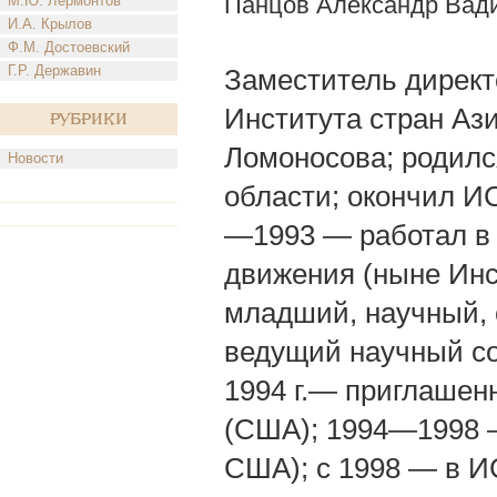
Панцов Александр Вад
М.Ю. Лермонтов
И.А. Крылов
Ф.М. Достоевский
Г.Р. Державин
Заместитель директ
Института стран Аз
Рубрики
Ломоносова; родился
Новости
области; окончил ИС
—1993 — работал в 
движения (ныне Инс
младший, научный,
ведущий научный со
1994 г.— приглашен
(США); 1994—1998 —
США); с 1998 — в И