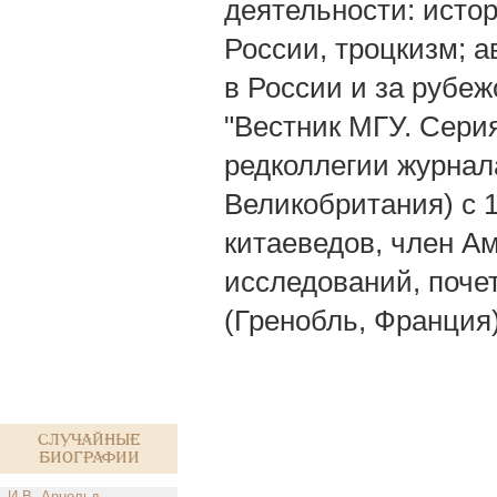
деятельности: исто
России, троцкизм; а
в России и за рубеж
"Вестник МГУ. Серия
редколлегии журнала 
Великобритания) с 1
китаеведов, член А
исследований, поче
(Гренобль, Франция)
Случайные
биографии
И.В. Арнольд