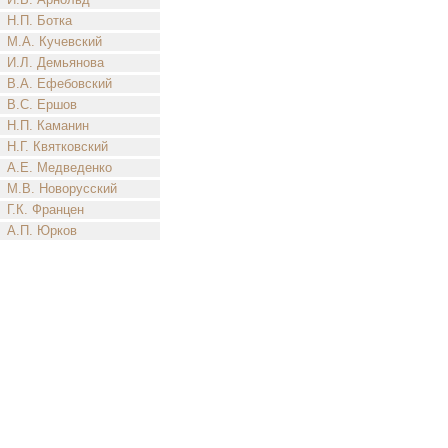
Н.П. Ботка
М.А. Кучевский
И.Л. Демьянова
В.А. Ефебовский
В.С. Ершов
Н.П. Каманин
Н.Г. Квятковский
А.Е. Медведенко
М.В. Новорусский
Г.К. Францен
А.П. Юрков