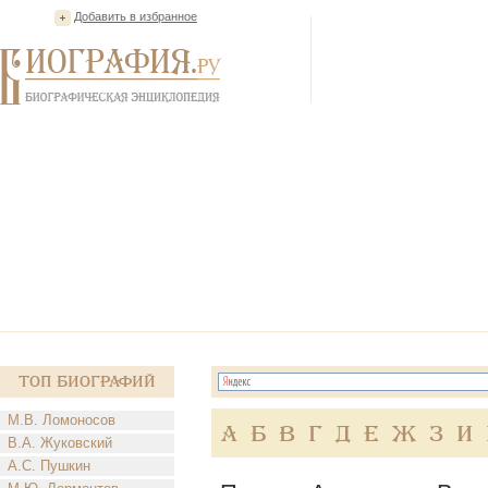
Добавить в избранное
Топ Биографий
М.В. Ломоносов
А
Б
В
Г
Д
Е
Ж
З
И
В.А. Жуковский
А.С. Пушкин