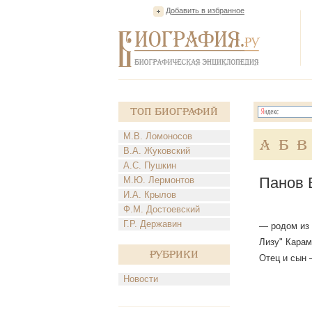
Добавить в избранное
Топ Биографий
М.В. Ломоносов
А
Б
В
В.А. Жуковский
А.С. Пушкин
Панов 
М.Ю. Лермонтов
И.А. Крылов
Ф.М. Достоевский
Г.Р. Державин
— родом из 
Лизу" Карамз
Рубрики
Отец и сын —
Новости