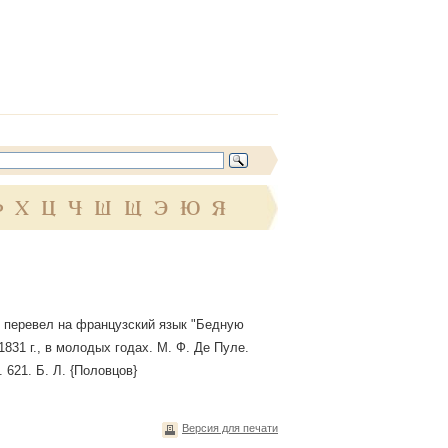
Ф
Х
Ц
Ч
Ш
Щ
Э
Ю
Я
. перевел на французский язык "Бедную
 1831 г., в молодых годах. М. Ф. Де Пуле.
. 621. Б. Л. {Половцов}
Версия для печати