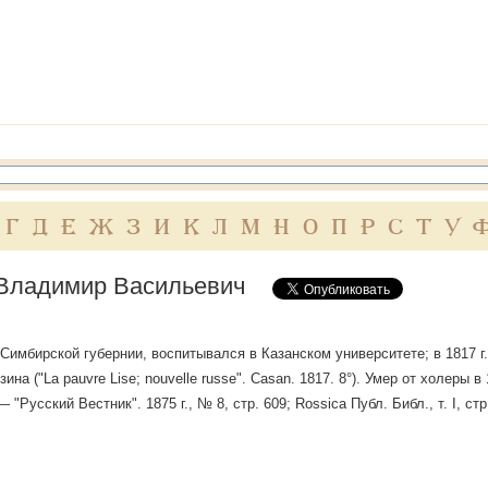
Г
Д
Е
Ж
З
И
К
Л
М
Н
О
П
Р
С
Т
У
Владимир Васильевич
Симбирской губернии, воспитывался в Казанском университете; в 1817 г
ина ("La pauvre Lise; nouvelle russe". Casan. 1817. 8°). Умер от холеры в
 "Русский Вестник". 1875 г., № 8, стр. 609; Rossica Публ. Библ., т. I, стр