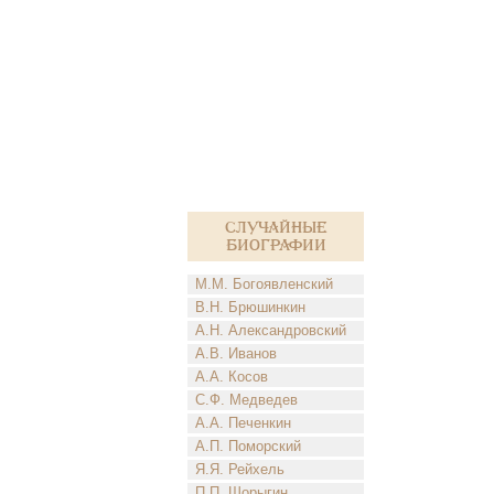
Случайные
биографии
М.М. Богоявленский
В.Н. Брюшинкин
А.Н. Александровский
А.В. Иванов
А.А. Косов
С.Ф. Медведев
А.А. Печенкин
А.П. Поморский
Я.Я. Рейхель
П.П. Шорыгин