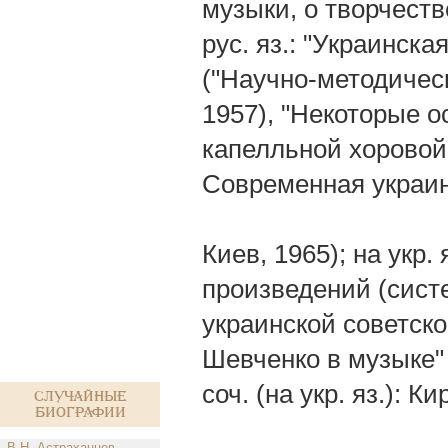
музыки, о творчеств
рус. яз.: "Украинск
("Научно-методическ
1957), "Некоторые о
капелльной хоровой 
Современная украин
Киев, 1965); на укр
произведений (сист
украинской советской
Шевченко в музыке" 
соч. (на укр. яз.): 
Случайные
биографии
В.Н. Астраханцев