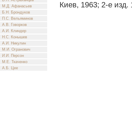
Киев, 1963; 2-е изд. 
М.Д. Афанасьев
Б.Н. Брондуков
П.С. Вельяминов
А.В. Говорков
А.И. Клиндер
Н.С. Конышев
А.И. Никулин
М.И. Огранович
И.И. Персон
М.Е. Ткаченко
А.Б. Цее