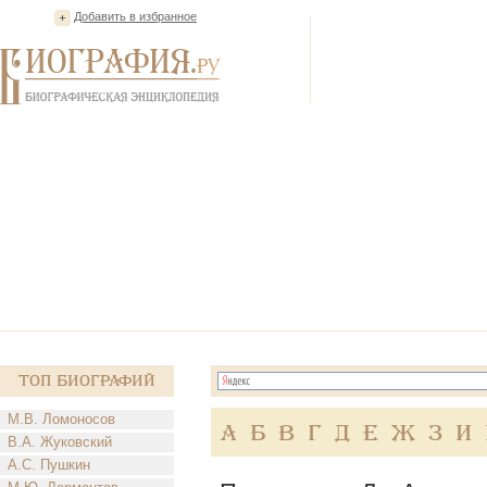
Добавить в избранное
Топ Биографий
М.В. Ломоносов
А
Б
В
Г
Д
Е
Ж
З
И
В.А. Жуковский
А.С. Пушкин