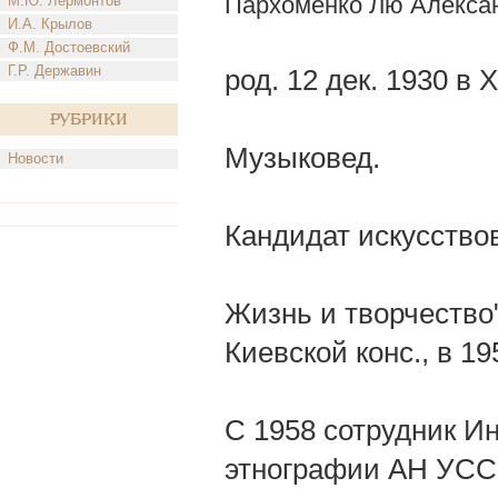
Пархоменко Лю Алекса
М.Ю. Лермонтов
И.А. Крылов
Ф.М. Достоевский
Г.Р. Державин
род. 12 дек. 1930 в 
Рубрики
Музыковед.
Новости
Кандидат искусствов
Жизнь и творчество"
Киевской конс., в 1
С 1958 сотрудник И
этнографии АН УССР