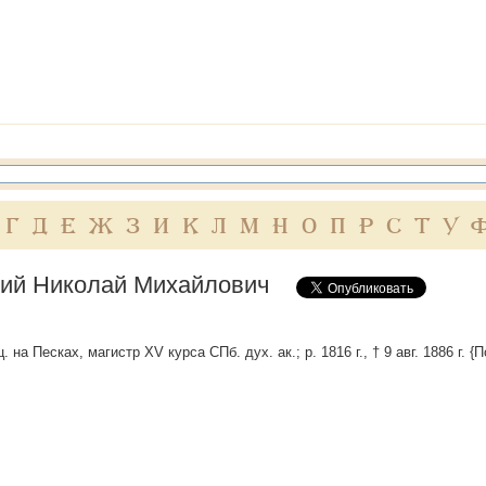
Г
Д
Е
Ж
З
И
К
Л
М
Н
О
П
Р
С
Т
У
ий Николай Михайлович
. на Песках, магистр XV курса СПб. дух. ак.; р. 1816 г., † 9 авг. 1886 г. {