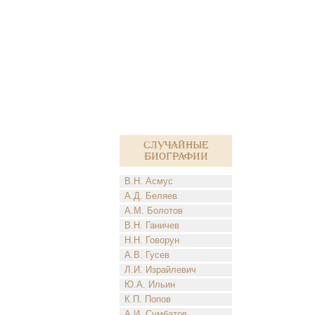
Случайные
биографии
В.Н. Асмус
А.Д. Беляев
А.М. Болотов
В.Н. Ганичев
Н.Н. Говорун
А.В. Гусев
Л.И. Израйлевич
Ю.А. Ильин
К.П. Попов
А.И. Сумбатов