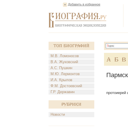
Добавить в избранное
Топ Биографий
М.В. Ломоносов
А
Б
В
В.А. Жуковский
А.С. Пушкин
Пармск
М.Ю. Лермонтов
И.А. Крылов
Ф.М. Достоевский
Г.Р. Державин
протоиерей ц
Рубрики
Новости