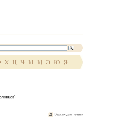
Ф
Х
Ц
Ч
Ш
Щ
Э
Ю
Я
Половцов}
Версия для печати