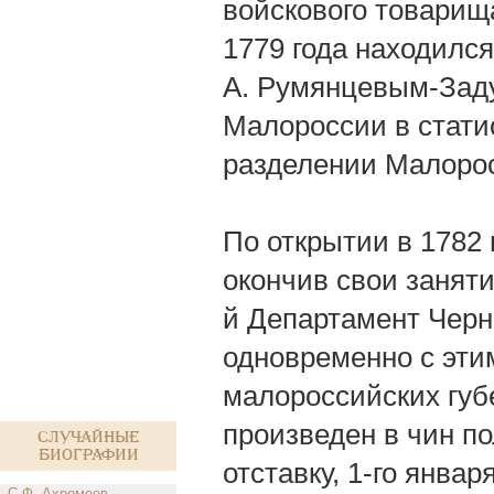
войскового товарища 
1779 года находилс
А. Румянцевым-Зад
Малороссии в стати
разделении Малорос
По открытии в 1782 
окончив свои заняти
й Департамент Черни
одновременно с эти
малороссийских губе
произведен в чин по
Случайные
биографии
отставку, 1-го янва
С.Ф. Ахромеев