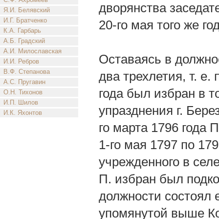
дворянства заседат
Я.И. Белявский
И.Г. Братченко
20-го мая того же г
К.А. Гарбарь
А.Б. Градский
А.И. Милославская
Оставаясь в должнос
И.И. Ребров
В.Ф. Степанова
два трехлетия, т. е.
А.С. Пругавин
года был избран в т
О.Н. Тихонов
И.П. Шилов
упразднения г. Берез
И.К. Яхонтов
го марта 1796 года 
1-го мая 1797 по 17
учрежденного в селе
П. избран был подко
должности состоял е
упомянутой выше Ко