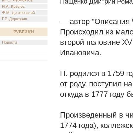
Пащенко Дмитрий Рома
М.Ю. Лермонтов
И.А. Крылов
Ф.М. Достоевский
Г.Р. Державин
— автор "Описания Ч
Происходил из малор
Рубрики
второй половине XV
Новости
Ивановича.
П. родился в 1759 го
от роду, поступил н
откуда в 1777 году
Произведенный в чи
1774 года), коллежск