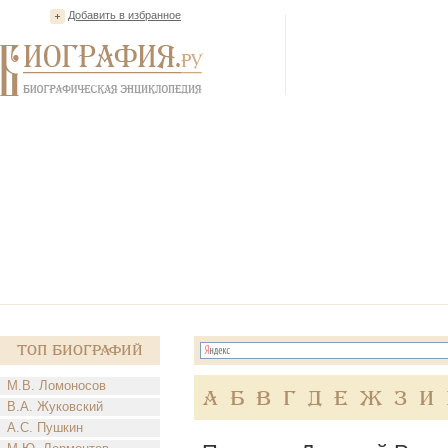
Добавить в избранное
Топ Биографий
М.В. Ломоносов
А
Б
В
Г
Д
Е
Ж
З
И
В.А. Жуковский
А.С. Пушкин