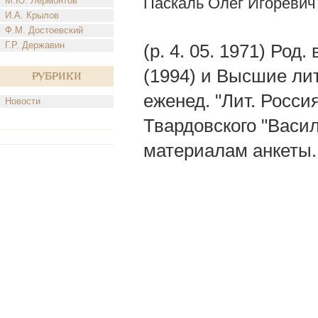
Паскаль Олег Игоревич
М.Ю. Лермонтов
И.А. Крылов
Ф.М. Достоевский
Г.Р. Державин
(р. 4. 05. 1971) Род
(1994) и Высшие лит
Рубрики
еженед. "Лит. Росси
Новости
Твардовского "Васил
материалам анкеты.