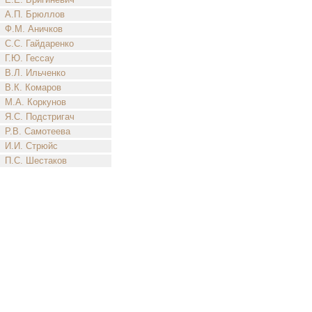
А.П. Брюллов
Ф.М. Аничков
С.С. Гайдаренко
Г.Ю. Гессау
В.Л. Ильченко
В.К. Комаров
М.А. Коркунов
Я.С. Подстригач
Р.В. Самотеева
И.И. Стрюйс
П.С. Шестаков