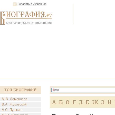
Добавить в избранное
Топ Биографий
М.В. Ломоносов
А
Б
В
Г
Д
Е
Ж
З
И
В.А. Жуковский
А.С. Пушкин